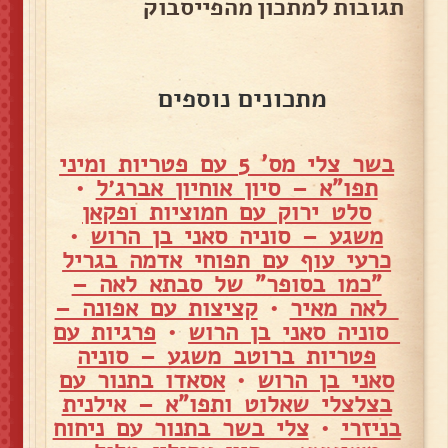
תגובות למתכון מהפייסבוק
מתכונים נוספים
בשר צלי מס' 5 עם פטריות ומיני
תפו"א – סיון אוחיון אברג׳ל
•
סלט ירוק עם חמוציות ופקאן
משגע – סוניה סאני בן הרוש
•
כרעי עוף עם תפוחי אדמה בגריל
"כמו בסופר" של סבתא לאה –
לאה מאיר
•
קציצות עם אפונה –
סוניה סאני בן הרוש
•
פרגיות עם
פטריות ברוטב משגע – סוניה
סאני בן הרוש
•
אסאדו בתנור עם
בצלצלי שאלוט ותפו"א – אילנית
בניזרי
•
צלי בשר בתנור עם ניחוח