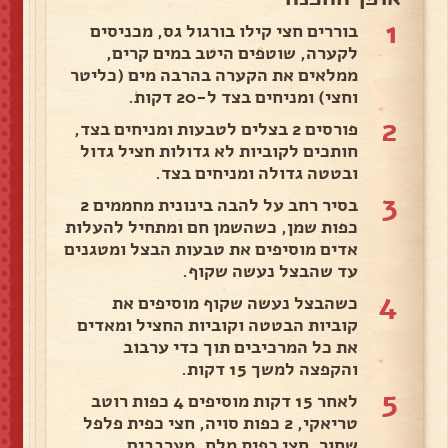
1
בוררים חצי קילו בורגול גס, מכניסים
לקערה, שוטפים היטב במים קרים,
ממלאים את הקערה בהרבה מים (כליטר
וחצי) ומניחים בצד ל-20 דקות.
2
פורסים 2 בצלים לטבעות ומניחים בצד,
חותכים לקוביות לא גדולות חציל גדול
ובטטה גדולה ומניחים בצד.
3
בסיר רחב על להבה בינונית מחממים 2
כפות שמן, כשהשמן חם ומתחיל להעלות
אדים מוסיפים את טבעות הבצל ומטגנים
עד שהבצל נעשה שקוף.
4
כשהבצל נעשה שקוף מוסיפים את
קוביות הבטטה וקוביות החציל ומאדים
את כל המרכיבים תוך כדי ערבוב
והקפצה למשך 15 דקות.
5
לאחר 15 דקות מוסיפים 4 כפות רוטב
טריאקי, 2 כפות סויה, חצי כפית פלפל
שחור, חצי כפית מלח, מערבבים