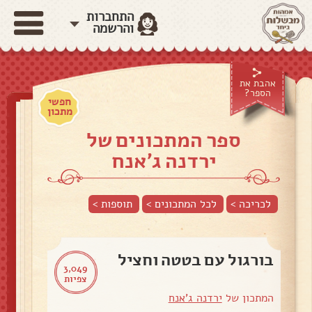
התחברות
והרשמה
אהבת את
הספר?
חפשי
מתכון
ספר המתכונים של
ירדנה ג'אנח
לכריכה >
לכל המתכונים >
תוספות
>
בורגול עם בטטה וחציל
3,049
צפיות
המתכון של
ירדנה ג'אנח