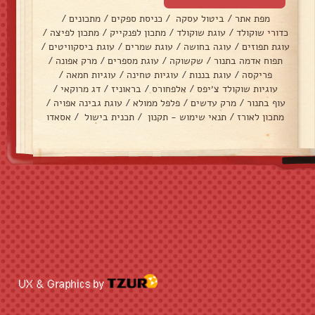
מפת אתר
/
ביטול עסקה
/
כניסת ספקים
/
מתכונים
/
כדורי שוקולד
/
עוגת שוקולד
/
מתכון לפנקייק
/
מתכון לפיצה
/
עוגת תפוזים
/
עוגה בחושה
/
עוגת שמרים
/
עוגת ביסקוויטים
/
תפוח אדמה בתנור
/
שקשוקה
/
עוגת מספרים
/
מרק אפונה
/
פריקסה
/
עוגת בננות
/
עוגיות טחינה
/
עוגיות חמאה
/
עוגיות שוקולד צ׳יפס
/
אלפחורס
/
בראוניז
/
דג מרוקאי
/
עוף בתנור
/
מרק עדשים
/
פלפל ממולא
/
עוגת גבינה אפויה
/
מתכון לאורז
/
תנאי שימוש - תקנון
/
תכנית בישול
/
אסאדו