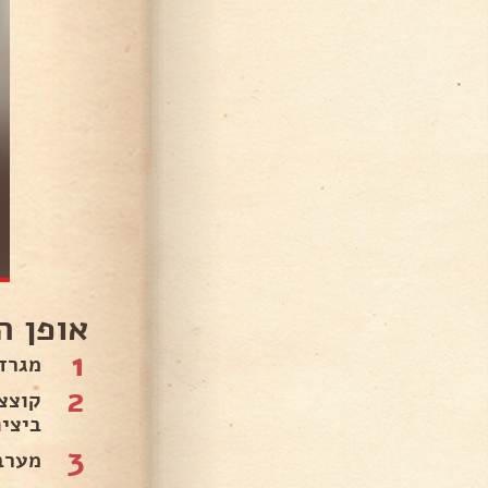
אופן ה
1
מגרד
2
קוצצ
ביצים
3
מערב