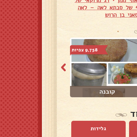
תי ממן
•
דג מרוקאי של
יף של סבתא לאה – לאה
אני בן הרוש
9,758 צפיות
5,953 צפיות
קובנה
ארוחת ערב קלה ו...
ד
גלידות