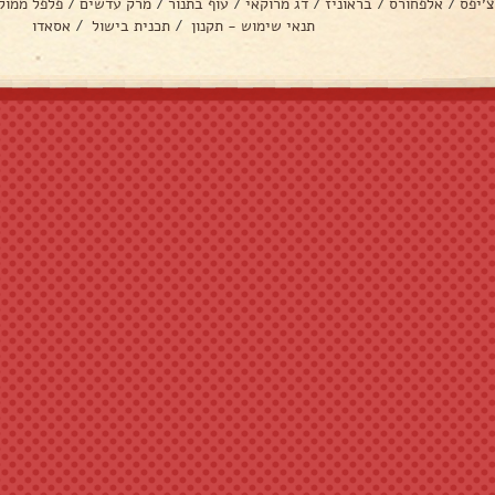
צ׳יפס
/
אלפחורס
/
בראוניז
/
דג מרוקאי
/
עוף בתנור
/
מרק עדשים
/
פלפל ממול
תנאי שימוש - תקנון
/
תכנית בישול
/
אסאדו