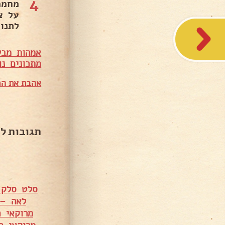
4
מחממ
על צ
לתנו
אמהות מבש
מתכונים נו
אהבת את המ
תגובות ל
סלט סלק סגנון מר
לאה – 
מרוקאי ח