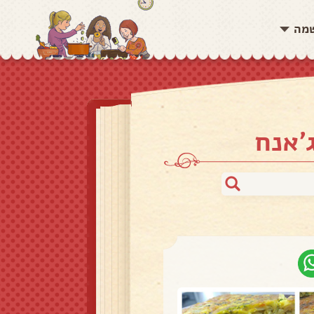
שמה
'אנח