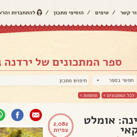
ור קשר
/
טיפים
/
הוסיפי מתכון
/
להתחברות והר
ספר המתכונים של ירדנה ג
חפשי בספר
לכל המתכונים >
תוספות
>
נה: אומלט
2,082
אי
צפיות