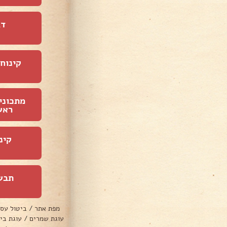
דג
קינוחי
מתכוני
ראש
קינ
תבש
מפת אתר
/
ביטול עס
עוגת שמרים
/
עוגת בי