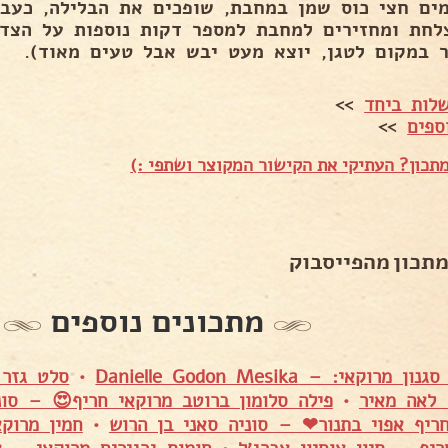
ים חצי כוס שמן במחבת, שופכים את הבלילה, כעבו
לחת ומחזירים למחבת למספר דקות נוספות על הצד 
ר במקום לטגן, יוצא מעט יבש אבל טעים מאוד).
לות ביחד
>>
ספים
>>
תכון? העתיקי את הקישור המקוצר ושתפי :)
מתכון מהפייסבוק
מתכונים נוספים
וקאי: – Danielle Godon Mesika
•
סלט גזר 
לאה מאיר
•
פילה סלומון ברוטב מרוקאי חריף😍 – סונ
ריף אפוי בתנור❤ – סוניה סאני בן הרוש
•
חמין מרוקא