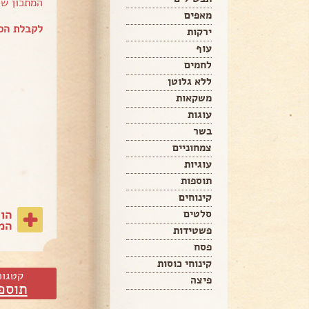
המתכון ש
מאפים
לקבלת הספ
ירקות
עוף
לחמים
ללא גלוטן
משקאות
עוגות
בשר
צמחוניים
עוגיות
תוספות
קינוחים
הו
סלטים
המת
פשטידות
פסח
קינוחי כוסות
קטגור
פיצה
תוספ