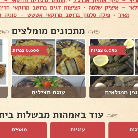
יף – סיון אוחיון אברג׳ל
•
חומוס גרגירים מרוקאי – א
ולאי – איציק שלמה
•
קציצות דגים ברוטב מרוקאי חר
מאיר
•
פילה סלמון ברוטב מרוקאי אששש – סוניה ס
מתכונים מומלצים
6,036 צפיות
6,600 צפיות
גפן ממולאים
עוגת חצילים
עוד באמהות מבשלות ביח
גות
עוגיות
מאפים