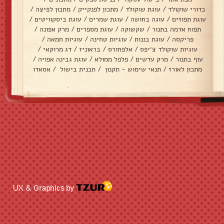
כדורי שוקולד
/
עוגת שוקולד
/
מתכון לפנקייק
/
מתכון לפיצה
/
עוגת תפוזים
/
עוגה בחושה
/
עוגת שמרים
/
עוגת ביסקוויטים
/
תפוח אדמה בתנור
/
שקשוקה
/
עוגת מספרים
/
מרק אפונה
/
פריקסה
/
עוגת בננות
/
עוגיות טחינה
/
עוגיות חמאה
/
עוגיות שוקולד צ׳יפס
/
אלפחורס
/
בראוניז
/
דג מרוקאי
/
עוף בתנור
/
מרק עדשים
/
פלפל ממולא
/
עוגת גבינה אפויה
/
מתכון לאורז
/
תנאי שימוש - תקנון
/
תכנית בישול
/
אסאדו