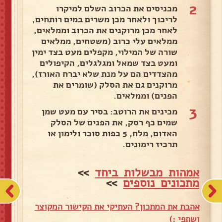
2
מכניסים את הכרוב השלם למיקרו
לריכוך ולאחר מכן משרים במים רותחים,
לאחר מכן מרוקנים את הכרוב וממלאים,
ממלאים עלי כרוב (משטחים, ממלאים
שורה של המילוי, מקפלים מעט בצד ימין
ומעט בצד שמאל ומגלגלים, הקיפולים
מהצדדים הם על מנת שלא יברח האורז),
מרוקנים גם את הסלק (שומרים את
הפנים) וממלאים.
3
מכינים את הרוטב: בסיר עם מעט שמן
שמים כף רסק, את הפנים של הסלק
האדום, מלח, 5 כפות סוכר ולימון או
תרכיז רימונים.
אמהות מבשלות ביחד
>>
מתכונים נוספים
>>
אהבת את המתכון? העתיקי את הקישור המקוצר
ושתפי :)