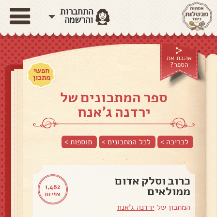
התחברות
והרשמה
אהבת את
הספר?
חפשי
מתכון
ספר המתכונים של
ירדנה ג'אנח
לכריכה >
לכל המתכונים >
תוספות
>
כרוב וסלק אדום
1,482
ממולאים
צפיות
המתכון של
ירדנה ג'אנח