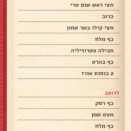
חצי ראש שום טרי
כרוב
חצי קילו בשר טחון
כף מלח
חבילה פטרוזיליה
כף בהרט
2 כוסות אורז
לרוטב
כף רסק
מעט שמן
כף מלח