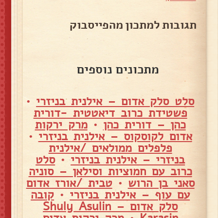
תגובות למתכון מהפייסבוק
מתכונים נוספים
סלט סלק אדום – אילנית בניזרי
•
פשטידת כרוב דיאטטית -דורית
כהן – דורית כהן
•
מרק ירקות
אדום לקוסקוס – אילנית בניזרי
•
פלפלים ממולאים /אילנית
בניזרי – אילנית בניזרי
•
סלט
כרוב עם חמוציות וסילאן – סוניה
סאני בן הרוש
•
טבית /אורז אדום
עם עוף – אילנית בניזרי
•
קובה
סלק אדום – Shuly Asulin
Karasin
•
מרק ירקות אדום