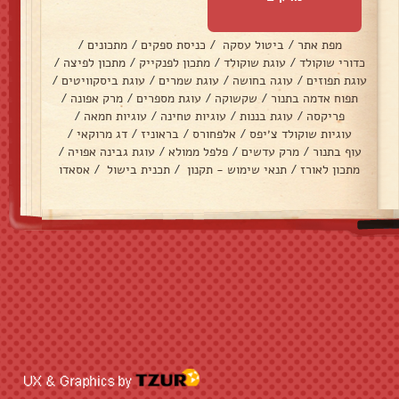
מפת אתר
/
ביטול עסקה
/
כניסת ספקים
/
מתכונים
/
כדורי שוקולד
/
עוגת שוקולד
/
מתכון לפנקייק
/
מתכון לפיצה
/
עוגת תפוזים
/
עוגה בחושה
/
עוגת שמרים
/
עוגת ביסקוויטים
/
תפוח אדמה בתנור
/
שקשוקה
/
עוגת מספרים
/
מרק אפונה
/
פריקסה
/
עוגת בננות
/
עוגיות טחינה
/
עוגיות חמאה
/
עוגיות שוקולד צ׳יפס
/
אלפחורס
/
בראוניז
/
דג מרוקאי
/
עוף בתנור
/
מרק עדשים
/
פלפל ממולא
/
עוגת גבינה אפויה
/
מתכון לאורז
/
תנאי שימוש - תקנון
/
תכנית בישול
/
אסאדו