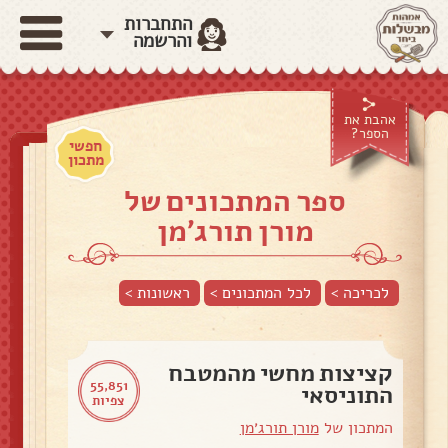
התחברות
והרשמה
אהבת את
הספר?
חפשי
מתכון
ספר המתכונים של
מורן תורג׳מן
לכריכה >
לכל המתכונים >
ראשונות
>
קציצות מחשי מהמטבח
55,851
התוניסאי
צפיות
המתכון של
מורן תורג׳מן