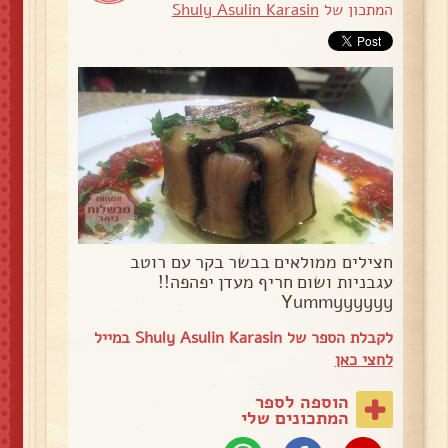
המתכון של
Shuly Asulin Karasin
חצילים ממולאים בבשר בקר עם רוטב
עגבניות ושום חריף מעדן יפהפה!!
Yummyyyyyy
לקבלת הספר של Shuly Asulin Karasin במייל
לחצי כאן
הוספה לספר
המתכונים שלי