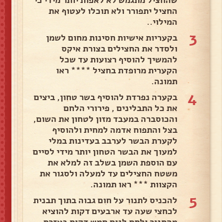
שהחציל מתגמש לא לאפות יותר מידי כי
החציל יתפורר ולא תוכלו לעטוף את
המילוי..
3
בקעריות אישיות חסינות מחום לשמן
ולסדר את החצילים בצורת איקס
להמשיך להוסיף רצועות עד שכל
הקערית מרופדת בחציל **** ראו
תמונה.
4
בקערה נפרדת להוסיף בשר טחון, ביצים
את כל התבלינים , פירורי הלחם
והכוסברה במעבד מזון לטחון את השום,
בצל והתפוח אדמה למחית ולהוסיף
לקערת הבשר לערבב בעדינות במלי
למעוך את הבשר הטחון יותר מידי לסיים
עם הוספת השמן בשלב זה למלא את
משטח החצילים עד למעלה ולסגור את
הקצוות *** ראו תמונה.
5
להכניס לתנור על חום גבוה בתוך תבנית
לכחצי שעה עד ארבעים דקות להוציא