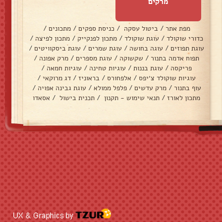
מרקים
מפת אתר
/
ביטול עסקה
/
כניסת ספקים
/
מתכונים
/
כדורי שוקולד
/
עוגת שוקולד
/
מתכון לפנקייק
/
מתכון לפיצה
/
עוגת תפוזים
/
עוגה בחושה
/
עוגת שמרים
/
עוגת ביסקוויטים
/
תפוח אדמה בתנור
/
שקשוקה
/
עוגת מספרים
/
מרק אפונה
/
פריקסה
/
עוגת בננות
/
עוגיות טחינה
/
עוגיות חמאה
/
עוגיות שוקולד צ׳יפס
/
אלפחורס
/
בראוניז
/
דג מרוקאי
/
עוף בתנור
/
מרק עדשים
/
פלפל ממולא
/
עוגת גבינה אפויה
/
מתכון לאורז
/
תנאי שימוש - תקנון
/
תכנית בישול
/
אסאדו