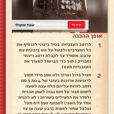
עוגת שוקולד
קרא עוד
אופן ההכנה
1
לרוטב העבניות: בסיר בינוני להוסיף את
כל המצרכים ולבשל על אש בינונית עם
ערבוב מתמיד עד לקבלת רוטב ריבתי
ומבריק ( תוך כדי הבישול למעוך את
העגבניות מעט).
2
חציל גדול וארוך ולא שמן מידי חתוך
לרצועות ארוכות בעובי של 4 ממ 3 סמ
רוחב לזרות עליהם מלח עבה לשעה
לחמם תנור על חום גבוה לשמן תבנית
ולסדר את החצילים בשורות ( לא להניח
אחד על השני) לטפטף שמן זית מעל
ופלפל שחור לאפות כרבע שעה או עד