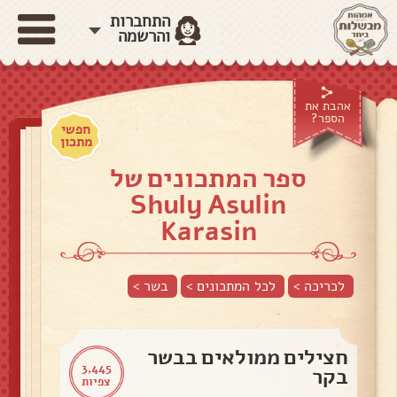
התחברות
והרשמה
אהבת את
הספר?
חפשי
מתכון
ספר המתכונים של
Shuly Asulin
Karasin
לכריכה >
לכל המתכונים >
בשר
>
חצילים ממולאים בבשר
3,445
בקר
צפיות