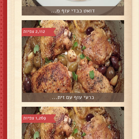
דואט כבדי עוף מ...
2,112 צפיות
כרעי עוף עם זית...
1,269 צפיות