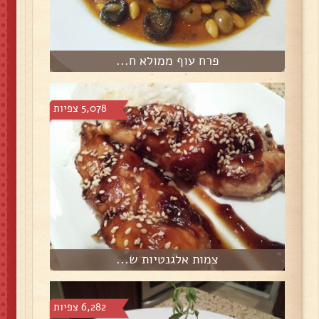
פרח עוף ממולא ח...
5,078 צפיות
צמות אלגנטיות ש...
6,282 צפיות