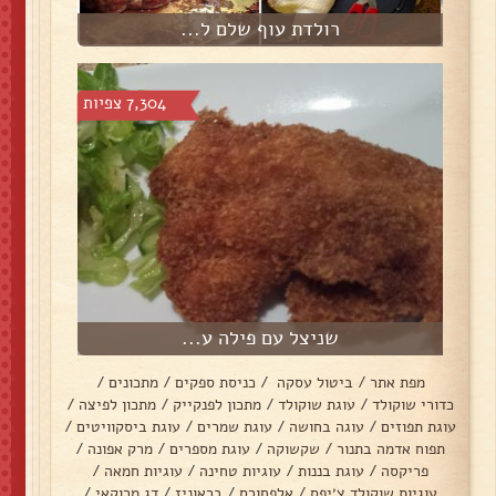
רולדת עוף שלם ל...
7,304 צפיות
שניצל עם פילה ע...
מפת אתר
/
ביטול עסקה
/
כניסת ספקים
/
מתכונים
/
כדורי שוקולד
/
עוגת שוקולד
/
מתכון לפנקייק
/
מתכון לפיצה
/
עוגת תפוזים
/
עוגה בחושה
/
עוגת שמרים
/
עוגת ביסקוויטים
/
תפוח אדמה בתנור
/
שקשוקה
/
עוגת מספרים
/
מרק אפונה
/
פריקסה
/
עוגת בננות
/
עוגיות טחינה
/
עוגיות חמאה
/
עוגיות שוקולד צ׳יפס
/
אלפחורס
/
בראוניז
/
דג מרוקאי
/