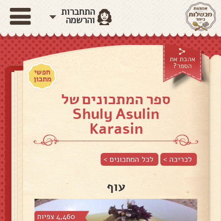
התחברות
והרשמה
אהבת את
הספר?
חפשי
מתכון
ספר המתכונים של
Shuly Asulin
Karasin
לכריכה >
לכל המתכונים >
עוף
4,460 צפיות