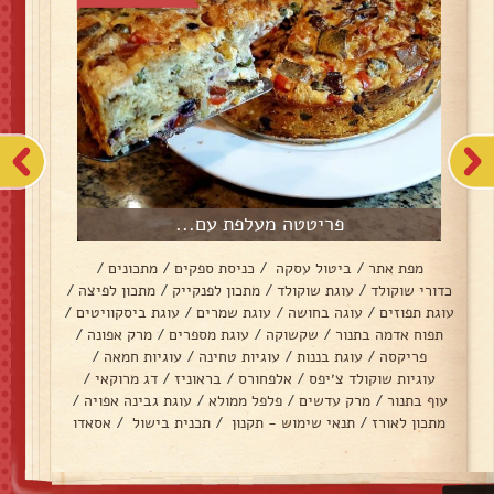
פריטטה מעלפת עם...
מפת אתר
/
ביטול עסקה
/
כניסת ספקים
/
מתכונים
/
כדורי שוקולד
/
עוגת שוקולד
/
מתכון לפנקייק
/
מתכון לפיצה
/
עוגת תפוזים
/
עוגה בחושה
/
עוגת שמרים
/
עוגת ביסקוויטים
/
תפוח אדמה בתנור
/
שקשוקה
/
עוגת מספרים
/
מרק אפונה
/
פריקסה
/
עוגת בננות
/
עוגיות טחינה
/
עוגיות חמאה
/
עוגיות שוקולד צ׳יפס
/
אלפחורס
/
בראוניז
/
דג מרוקאי
/
עוף בתנור
/
מרק עדשים
/
פלפל ממולא
/
עוגת גבינה אפויה
/
מתכון לאורז
/
תנאי שימוש - תקנון
/
תכנית בישול
/
אסאדו