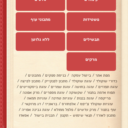
פשטידות
מתכוני עוף
תבשילים
ללא גלוטן
מרקים
מפת אתר
/
ביטול עסקה
/
כניסת ספקים
/
מתכונים
/
כדורי שוקולד
/
עוגת שוקולד
/
מתכון לפנקייק
/
מתכון לפיצה
/
עוגת תפוזים
/
עוגה בחושה
/
עוגת שמרים
/
עוגת ביסקוויטים
/
תפוח אדמה בתנור
/
שקשוקה
/
עוגת מספרים
/
מרק אפונה
/
פריקסה
/
עוגת בננות
/
עוגיות טחינה
/
עוגיות חמאה
/
עוגיות שוקולד צ׳יפס
/
אלפחורס
/
בראוניז
/
דג מרוקאי
/
עוף בתנור
/
מרק עדשים
/
פלפל ממולא
/
עוגת גבינה אפויה
/
מתכון לאורז
/
תנאי שימוש - תקנון
/
תכנית בישול
/
אסאדו