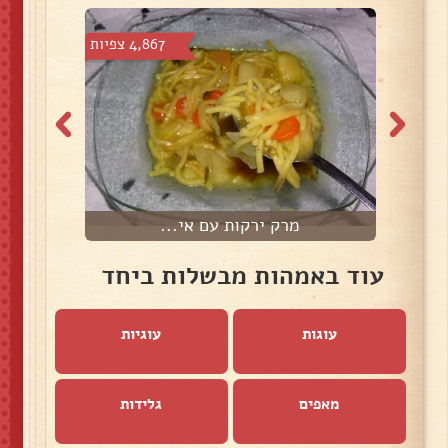
צפיות
4,867 צפיות
מרק ירקות עם אי...
מ
עוד באמהות מבשלות ביחד
עוגות
עוגיות
מאפים
גלידות