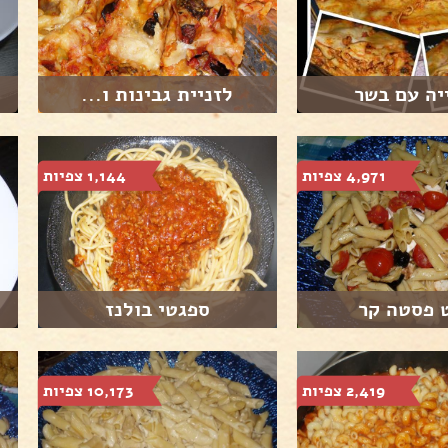
יה עם בשר
לזניית גבינות ו...
4,971 צפיות
1,144 צפיות
 פסטה קר
ספגטי בולנז
2,419 צפיות
10,173 צפיות