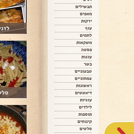
תבשילים
מאפים
ירקות
לזני
עוף
לחמים
משקאות
פסטה
עוגות
בשר
טבעוניים
צמחוניים
ראשונות
סלט
דיאטטים
עוגיות
לילדים
תוספות
קינוחים
סלטים