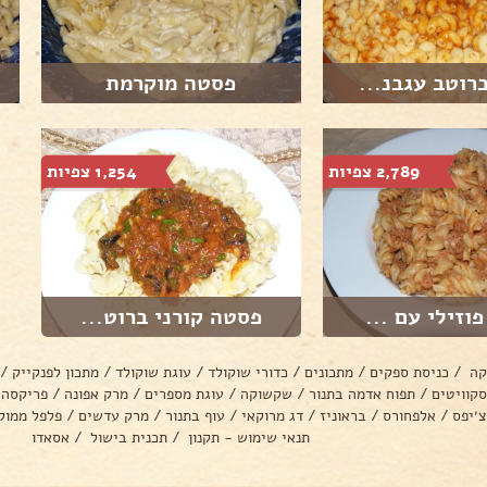
רוטב עגבנ...
פסטה מוקרמת
2,789 צפיות
1,254 צפיות
וזילי עם ...
פסטה קורני ברוט...
קה
/
כניסת ספקים
/
מתכונים
/
כדורי שוקולד
/
עוגת שוקולד
/
מתכון לפנקייק
/
סקוויטים
/
תפוח אדמה בתנור
/
שקשוקה
/
עוגת מספרים
/
מרק אפונה
/
פריקסה
צ׳יפס
/
אלפחורס
/
בראוניז
/
דג מרוקאי
/
עוף בתנור
/
מרק עדשים
/
פלפל ממול
תנאי שימוש - תקנון
/
תכנית בישול
/
אסאדו