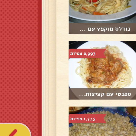
נודלס מוקפץ עם ...
2,993 צפיות
ספגטי עם קציצות...
1,775 צפיות