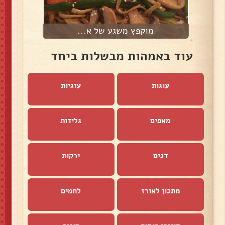
מוקפץ משגע של א...
פ
עוד באמהות מבשלות ביחד
עוגות
עוגיות
מאפים
גלידות
דגים
ירקות
מתכון לאורז
לחמים