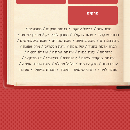
מרקים
מפת אתר
/
ביטול עסקה
/
כניסת ספקים
/
מתכונים
/
כדורי שוקולד
/
עוגת שוקולד
/
מתכון לפנקייק
/
מתכון לפיצה
/
עוגת תפוזים
/
עוגה בחושה
/
עוגת שמרים
/
עוגת ביסקוויטים
/
תפוח אדמה בתנור
/
שקשוקה
/
עוגת מספרים
/
מרק אפונה
/
פריקסה
/
עוגת בננות
/
עוגיות טחינה
/
עוגיות חמאה
/
עוגיות שוקולד צ׳יפס
/
אלפחורס
/
בראוניז
/
דג מרוקאי
/
עוף בתנור
/
מרק עדשים
/
פלפל ממולא
/
עוגת גבינה אפויה
/
מתכון לאורז
/
תנאי שימוש - תקנון
/
תכנית בישול
/
אסאדו