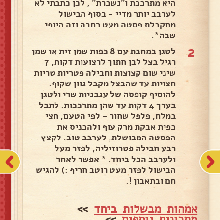
היא מתרככת ו״נשברת״ , לכן כתבתי לא
לערבב יותר מדיי - בסוף הבישול
מתקבלת פסטה מעט רחבה וזה היופי
שבה*.
2
לטגן במחבת עם 8 כפות שמן זית או שמן
רגיל בצל לבן חתוך לרצועות דקות, 7
שיני שום קצוצות וחבילה פטריות טריות
חצויות עד שהבצל מקבל גוון שקוף.
להוסיף קופסה של עגבניות שרי ולטגן
בערך 4 דקות עד שהן מתרככות. לתבל
במלח, פלפל שחור - לפי הטעם, חצי
כפית אבקת מרק עוף ולהכניס את
הפסטה המבושלת, לערבב טוב. לקצץ
רבע חבילה פטרוזיליה, לפזר מעל
ולערבב הכל ביחד. * אפשר לאחר
הבישול לפזר מעט רוטב חריף :) להגיש
חם ובתאבון !.
אמהות מבשלות ביחד
>>
מתכונים נוספים
>>