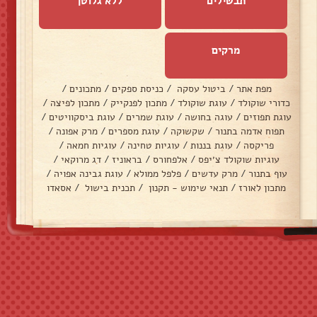
תבשילים
ללא גלוטן
מרקים
מפת אתר
/
ביטול עסקה
/
כניסת ספקים
/
מתכונים
/
כדורי שוקולד
/
עוגת שוקולד
/
מתכון לפנקייק
/
מתכון לפיצה
/
עוגת תפוזים
/
עוגה בחושה
/
עוגת שמרים
/
עוגת ביסקוויטים
/
תפוח אדמה בתנור
/
שקשוקה
/
עוגת מספרים
/
מרק אפונה
/
פריקסה
/
עוגת בננות
/
עוגיות טחינה
/
עוגיות חמאה
/
עוגיות שוקולד צ׳יפס
/
אלפחורס
/
בראוניז
/
דג מרוקאי
/
עוף בתנור
/
מרק עדשים
/
פלפל ממולא
/
עוגת גבינה אפויה
/
מתכון לאורז
/
תנאי שימוש - תקנון
/
תכנית בישול
/
אסאדו