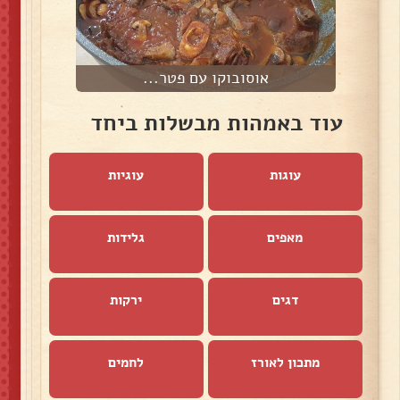
אוסובוקו עם פטר...
ט
עוד באמהות מבשלות ביחד
עוגות
עוגיות
מאפים
גלידות
דגים
ירקות
מתכון לאורז
לחמים