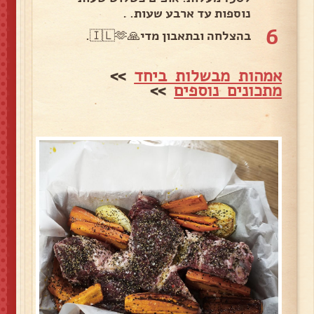
נוספות עד ארבע שעות. .
6
בהצלחה ובתאבון מדי🙏🇮🇱🫶.
אמהות מבשלות ביחד
>>
מתכונים נוספים
>>