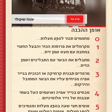
עוגת שוקולד
קרא עוד
אופן ההכנה
0
מחממים תנור ל250 מעלות. .
1
מקרמלים את פרוסות הגזר והבצל החצוי
במחבת עם מעט שמן זית. .
2
מתבלים את הבשר עם התבלינים ושמן
הזית. .
3
מרפדים תבנית קרמיקה או זכוכית בנייר
אפיה מניחים עליו את הבשר המתובל
והירקות. .
4
מכסים בנייר אפיה ואוטמים העל בשתי
שכבות של נייר אלומיניום. .
5
אופים חצי שעה ב250 מעלות ומנמיכים
ל150 מעלות. אופים כשלוש שעות