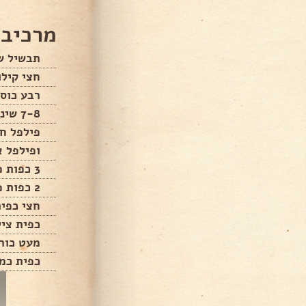
מרכיבי
תבשיל ש
חצי קילו
רבע כוס
7-8 שיני שום שלמות
פילפל חר
ופילפל א
3 כפות פפריקה מתוקה גרוסה
2 כפות פפריקה מתוקה
חצי כפית
כפית ציל
מעט כור
כפית כמו