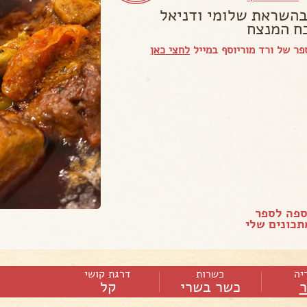
בהשראת שלומי ודניאל
ח המנצח
ר של ורד מוריוסף במייל
לחצי כאן
ספה לספר
כונים שלי
יה
כשרות
דרגת קושי
כשר בשרי
קל