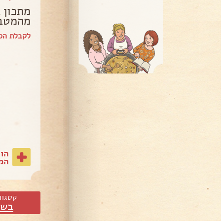
מתכון 
מהמטב
לקבלת הספ
הו
המת
קטגור
בשר