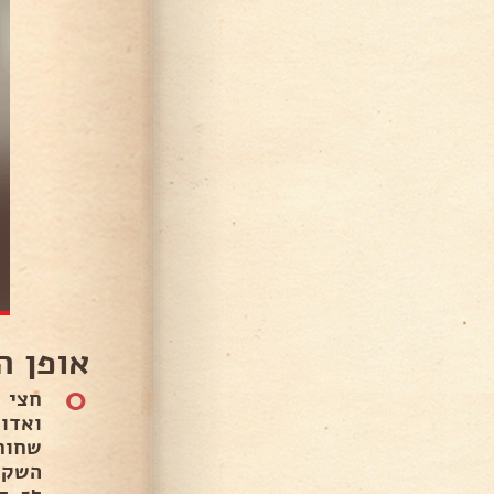
אופן ה
0
שחור
השקד