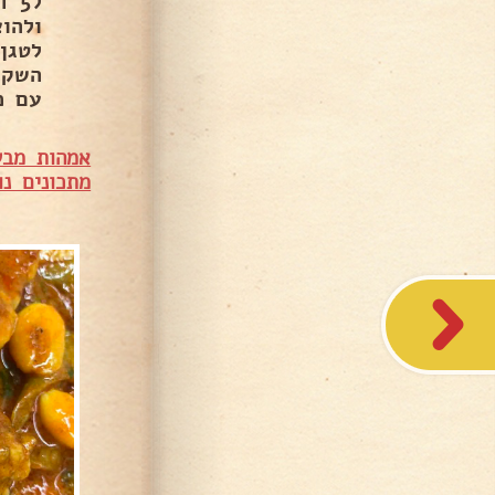
ל5
ולהו
לטגן
השקד
עם כ
אמהות מבש
מתכונים נו