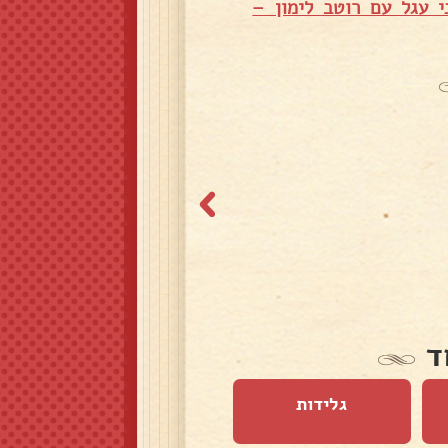
י עגל עם רוטב לימון –
ד
גלידות