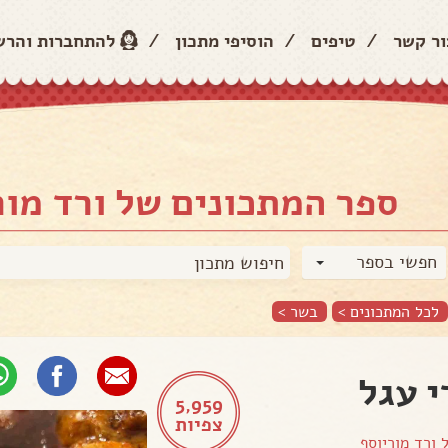
ור קשר
/
טיפים
/
הוסיפי מתכון
/
להתחברות והר
ספר המתכונים של ורד מור
חפשי בספר
לכל המתכונים >
בשר
>
 עגל
5,959
צפיות
ל
ורד מוריוסף