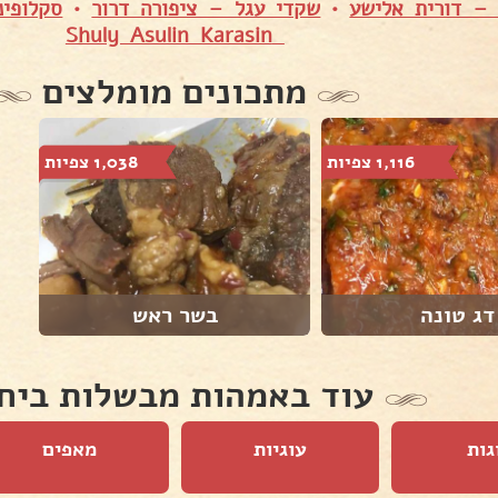
 – דורית אלישע
•
שקדי עגל – ציפורה דרור
•
סקלופינ
Shuly Asulin Karasin
מתכונים מומלצים
1,116 צפיות
1,038 צפיות
דג טונה
בשר ראש
עוד באמהות מבשלות ביח
גות
עוגיות
מאפים