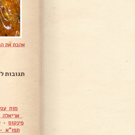
אהבת את המ
תגובות ל
מוח עגל
אריאלה ג
פינקוס
•
ש
תפו"א –