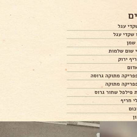
ם
קדי עגל
 שקדי עגל
 שמן
יף ירוק
דום
 פילפל שחור גרוס
י חריף
כום
ן