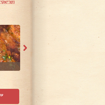
וטריאקי
עו