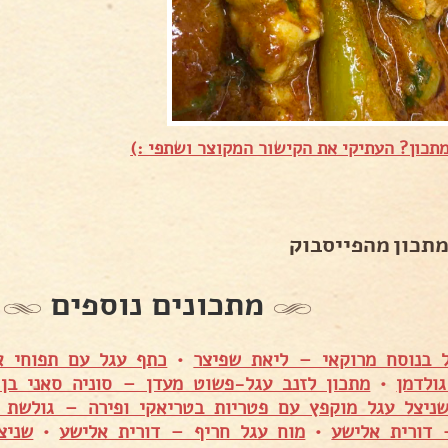
תכון? העתיקי את הקישור המקוצר ושתפי :)
מתכון מהפייסבוק
מתכונים נוספים
 בנוסח מרוקאי – ליאת שפיצר
•
כתף עגל עם תפוחי א
ולדמן
•
מתכון לזנב עגל-פשוט מעדן – סוניה סאני בן
ניצל עגל מוקפץ עם פטריות בטריאקי ופירה – גולשת א
 דורית אלישע
•
מוח עגל חריף – דורית אלישע
•
שניצ