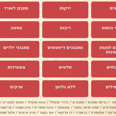
ים
ירקות
מתכון לאורז
 כוסות
ריבות
פסטה
ם למנות
מתכונים דיאטטים
מתכוני ילדים
ונות
וחים
סלטים
פשטידות
ילים
ללא גלוטן
מרקים
קה
/
כניסת ספקים
/
מתכונים
/
כדורי שוקולד
/
עוגת שוקולד
/
מתכון לפנקייק
/
סקוויטים
/
תפוח אדמה בתנור
/
שקשוקה
/
עוגת מספרים
/
מרק אפונה
/
פריקסה
צ׳יפס
/
אלפחורס
/
בראוניז
/
דג מרוקאי
/
עוף בתנור
/
מרק עדשים
/
פלפל ממול