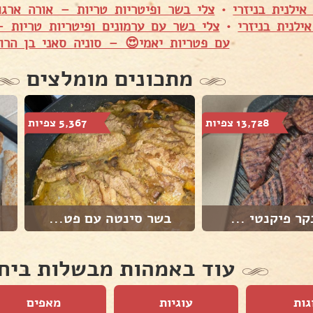
ילנית בניזרי
•
צלי בשר ופיטריות טריות – אורה ארגו
ילנית בניזרי
•
צלי בשר עם ערמונים ופיטריות טריות –
עם פטריות יאמי😍 – סוניה סאני בן הרו
מתכונים מומלצים
13,728 צפיות
5,367 צפיות
קר פיקנטי ...
בשר סינטה עם פט...
עוד באמהות מבשלות ביח
גות
עוגיות
מאפים