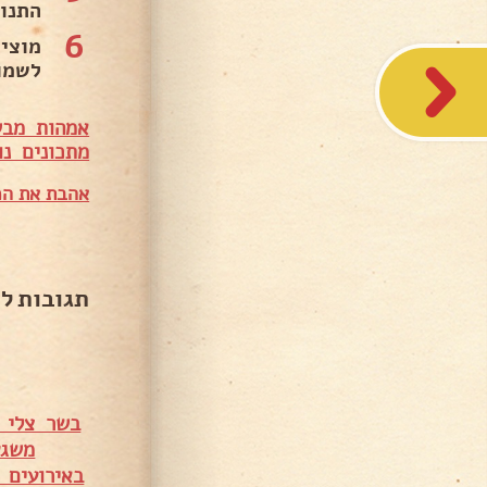
התנור ל170 מעלות וממשיכים ל
6
לשמו
אמהות מבש
מתכונים נו
אהבת את המ
תגובות ל
בשר צלי מס' 5 עם פטריות ומיני תפו"א –
משגע
באירועים 