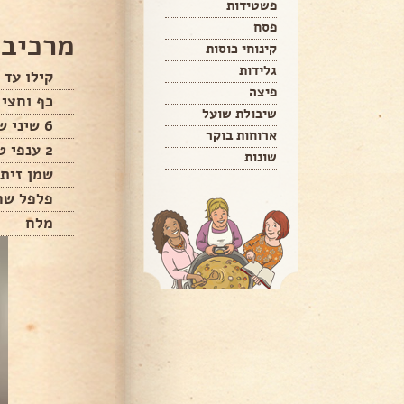
פשטידות
פסח
מרכיבי
קינוחי כוסות
גלידות
קילו עד 
פיצה
כף וחצי 
שיבולת שועל
6 שיני שום קלופות
ארוחות בוקר
2 ענפי טימין
שונות
שמן זית
פלפל שח
מלח