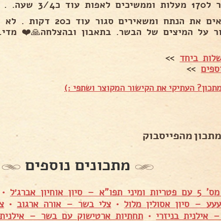
אפות עוד כ3/4 שעה. .
מוציאים את הנתח ומשאירים ס
ר על המיצים של הבשר. בתאבון ובהצלחה🙏❤️ מדי..
לות ביחד
>>
ספים
>>
תכון? העתיקי את הקישור המקוצר ושתפי :)
מתכון מהפייסבוק
מתכונים נוספים
 סיון אוחיון אברג׳ל
•
עע – סיון אסולין מלול
•
צלי בשר – אורה ארגוב
•
צ
– אילנית בניזרי
•
תחתיות ארטישוק עם בשר – אילנית 