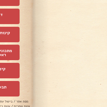
דג
קינוחי
מתכוני
ראש
קינ
תבש
מפת אתר
/
ביטול עס
עוגת שמרים
/
עוגת בי