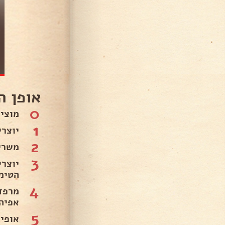
אופן ה
0
מוצי
1
יוצר
2
משרי
3
יוצר
הטימי
4
מרפד
אפיה
5