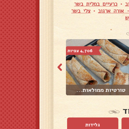
ב
•
כרעיים במלית בשר
 אורה ארגוב
•
צלי בשר
ש
4,706 צפיות
3,861 צפיות
טורטיות ממולאות...
אסאדו עם חומוס ...
ד
גלידות