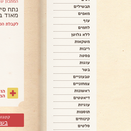
המתכון ש
תבשילים
נתח סי
מאוד ב
מאפים
עוף
לקבלת הספ
לחמים
ללא גלוטן
משקאות
ריבות
פסטה
עוגות
בשר
טבעוניים
צמחוניים
הו
ראשונות
המת
דיאטטים
עוגיות
תוספות
קטגור
קינוחים
בשר
סלטים