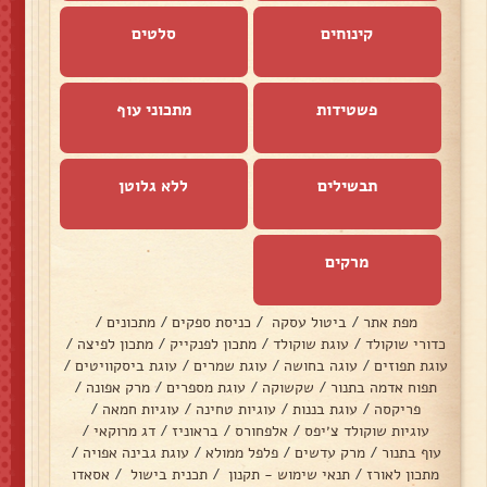
קינוחים
סלטים
פשטידות
מתכוני עוף
תבשילים
ללא גלוטן
מרקים
מפת אתר
/
ביטול עסקה
/
כניסת ספקים
/
מתכונים
/
כדורי שוקולד
/
עוגת שוקולד
/
מתכון לפנקייק
/
מתכון לפיצה
/
עוגת תפוזים
/
עוגה בחושה
/
עוגת שמרים
/
עוגת ביסקוויטים
/
תפוח אדמה בתנור
/
שקשוקה
/
עוגת מספרים
/
מרק אפונה
/
פריקסה
/
עוגת בננות
/
עוגיות טחינה
/
עוגיות חמאה
/
עוגיות שוקולד צ׳יפס
/
אלפחורס
/
בראוניז
/
דג מרוקאי
/
עוף בתנור
/
מרק עדשים
/
פלפל ממולא
/
עוגת גבינה אפויה
/
מתכון לאורז
/
תנאי שימוש - תקנון
/
תכנית בישול
/
אסאדו