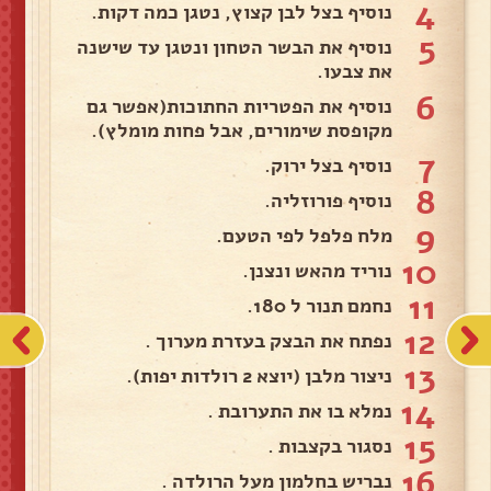
4
נוסיף בצל לבן קצוץ, נטגן כמה דקות.
5
נוסיף את הבשר הטחון ונטגן עד שישנה
את צבעו.
6
נוסיף את הפטריות החתוכות(אפשר גם
מקופסת שימורים, אבל פחות מומלץ).
7
נוסיף בצל ירוק.
8
נוסיף פורוזליה.
9
מלח פלפל לפי הטעם.
10
נוריד מהאש ונצנן.
11
נחמם תנור ל 180.
12
נפתח את הבצק בעזרת מערוך .
13
ניצור מלבן (יוצא 2 רולדות יפות).
14
נמלא בו את התערובת .
15
נסגור בקצבות .
16
נבריש בחלמון מעל הרולדה .