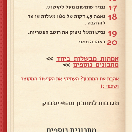
17
נםזר שומשום מעל לקישוט.
18
נאפה 45 דקות על 180 מעלות או עד
להזהבה .
19
נגיש ומעל ניצוק את רוטב הפטריות.
20
באהבה ממני.
אמהות מבשלות ביחד
>>
מתכונים נוספים
>>
אהבת את המתכון? העתיקי את הקישור המקוצר
ושתפי :)
תגובות למתכון מהפייסבוק
מתכונים נוספים