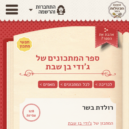
התחברות
והרשמה
אהבת את
הספר?
חפשי
מתכון
ספר המתכונים של
ג'ודי בן שבת
לכריכה >
לכל המתכונים >
מאפים
>
רולדת בשר
128
צפיות
המתכון של
ג'ודי בן שבת