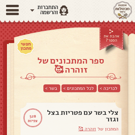
התחברות
והרשמה
אהבת את
הספר?
חפשי
מתכון
ספר המתכונים של
זוהרה 🥰
לכריכה >
לכל המתכונים >
בשר
>
צלי בשר עם פטריות בצל
528
וגזר
צפיות
המתכון של
זוהרה 🥰