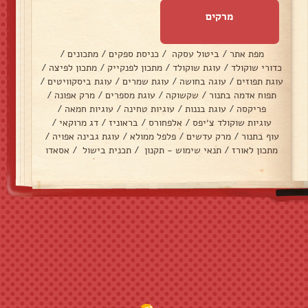
מרקים
מפת אתר
/
ביטול עסקה
/
כניסת ספקים
/
מתכונים
/
כדורי שוקולד
/
עוגת שוקולד
/
מתכון לפנקייק
/
מתכון לפיצה
/
עוגת תפוזים
/
עוגה בחושה
/
עוגת שמרים
/
עוגת ביסקוויטים
/
תפוח אדמה בתנור
/
שקשוקה
/
עוגת מספרים
/
מרק אפונה
/
פריקסה
/
עוגת בננות
/
עוגיות טחינה
/
עוגיות חמאה
/
עוגיות שוקולד צ׳יפס
/
אלפחורס
/
בראוניז
/
דג מרוקאי
/
עוף בתנור
/
מרק עדשים
/
פלפל ממולא
/
עוגת גבינה אפויה
/
מתכון לאורז
/
תנאי שימוש - תקנון
/
תכנית בישול
/
אסאדו