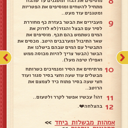
8
מוסיפים את הגזר ומטגנים עד שהגזר
מתחיל להשחים ומוסיפים את הפטריות
ומטגנים עוד מעט..
9
מעבירים את הבשר בעזרת כף מחוררת
לסיר עם הבצל והגזר(לא לזרוק את
המים נשתמש בהם תכף. מוסיפים את
שאר התיבול ומערבבים היטב. מכסים את
התבשיל עם המים שבהם בישלנו את
הבשר (הבשר צריך להיות מכוסה ממש
ואפילו טיפה מעל).
10
מרתיחים את הסיר ומנמיכים כשרותח
מבשלים עוד שעה וחצי בסיר סגור ועוד
חצי שעה בסיר פתוח כיד לצמצם את
הרוטב..
11
זהו! עכשיו אפשר לקרר ולטעום..
12
בהצלחה❤️.
אמהות מבשלות ביחד
>>