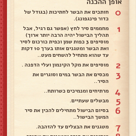
אופן ההכנה
0
חותכים את הבשר לחתיכות (בגודל של
כדור פינגפונג).
1
מחממים סיר לחץ (אפשר גם רגיל, אבל
תהליך הבישול יהיה הרבה יותר ארוך)
מוסיפים 3 כפות שמן וכפית כורכום לסיר
ואת הבשר ומטגנים אותו בערך 10 דקות
עד שהוא מתחיל להשחים מעט..
2
מוסיפים את מקל הקינמון ועלי הדפנה .
3
מכסים את הבשר במים וסוגרים את
הסיר..
4
מרתיחים ומנמיכים כשרותח..
5
מבשלים שעתיים.
6
בסיום הבישול מתחילים להכין את סיר
המשך הבישול..
7
מטגנים את הבצלים עד להזהבה.