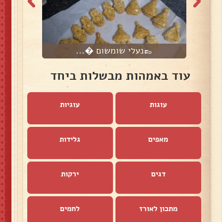
👞נעלי שומשום �...
עוד באמהות מבשלות ביחד
עוגות
עוגיות
מאפים
גלידות
דגים
ירקות
מתכון לאורז
לחמים