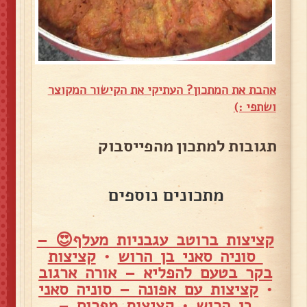
אהבת את המתכון? העתיקי את הקישור המקוצר
ושתפי :)
תגובות למתכון מהפייסבוק
מתכונים נוספים
קציצות ברוטב עגבניות מעלף😍 –
סוניה סאני בן הרוש
•
קציצות
בקר בטעם להפליא – אורה ארגוב
•
קציצות עם אפונה – סוניה סאני
בן הרוש
•
קציצות מפרום –