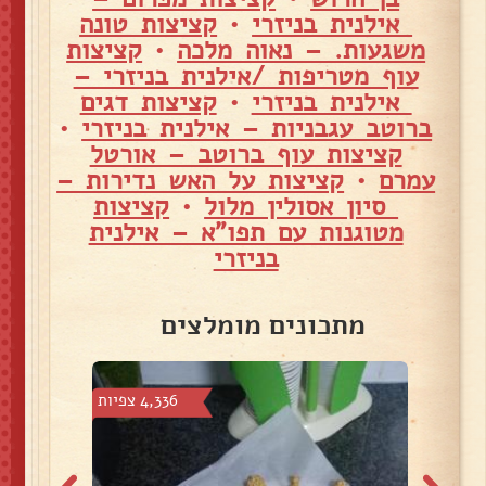
אילנית בניזרי
•
קציצות טונה
משגעות. – נאוה מלכה
•
קציצות
עוף מטריפות /אילנית בניזרי –
אילנית בניזרי
•
קציצות דגים
ברוטב עגבניות – אילנית בניזרי
•
קציצות עוף ברוטב – אורטל
עמרם
•
קציצות על האש נדירות –
סיון אסולין מלול
•
קציצות
מטוגנות עם תפו"א – אילנית
בניזרי
מתכונים מומלצים
 צפיות
4,336 צפיות