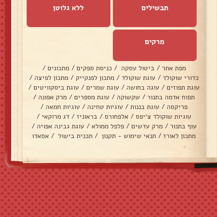
תבשילים
ללא גלוטן
מרקים
מפת אתר
/
ביטול עסקה
/
כניסת ספקים
/
מתכונים
/
כדורי שוקולד
/
עוגת שוקולד
/
מתכון לפנקייק
/
מתכון לפיצה
/
עוגת תפוזים
/
עוגה בחושה
/
עוגת שמרים
/
עוגת ביסקוויטים
/
תפוח אדמה בתנור
/
שקשוקה
/
עוגת מספרים
/
מרק אפונה
/
פריקסה
/
עוגת בננות
/
עוגיות טחינה
/
עוגיות חמאה
/
עוגיות שוקולד צ׳יפס
/
אלפחורס
/
בראוניז
/
דג מרוקאי
/
עוף בתנור
/
מרק עדשים
/
פלפל ממולא
/
עוגת גבינה אפויה
/
מתכון לאורז
/
תנאי שימוש - תקנון
/
תכנית בישול
/
אסאדו