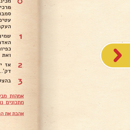
0
מכינ
מרכי
סמבו
עטיפ
העקרו
1
שמים
ואת 
2
אז י
דק'.
3
בהצל
אמהות מבש
מתכונים נו
אהבת את המ