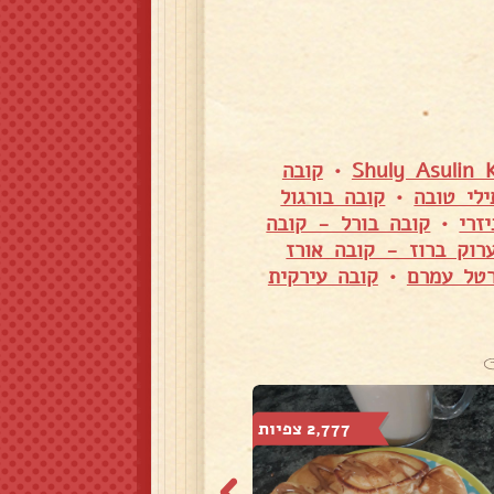
•
קובה
לי טובה
•
קובה בורגול
זרי
•
קובה בורל - קובה
רוק ברוז - קובה אורז
טל עמרם
•
קובה עירקית
2,777 צפיות
6,866 צפיות