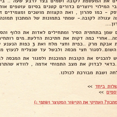
ים את המעטפת לקובה ושמים בצד לרבע שעה .. בינ
בי המילוי ויוצרים כדורים קטנים בסיום עוטפים או
סק - כמו סהרון , ואת הקצוות מושכים ומצמידים ז
ה עגולה לקובה.- שמתי בתמונות של המתכון תמונ
ן....
 שמן בתחתית הסיר ומתחילים לאדות את הלוף והסלר
כפיות אבקת מרק ..כפית וחצי מ
השום..לסגור חצי מכסה ולבשל עד שנצליח לנעוץ מז
ש להכניס את הקובות המוכנות ולסגור את המכסה לג
..כדאי לבדוק את מצב התפוחי אדמה , לוודא שהתרכ
חה ושבת מבורכת לכולנו.
לות ביחד
>>
ספים
>>
תכון? העתיקי את הקישור המקוצר ושתפי :)