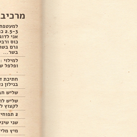
מרכיבי
למעטפת :
5-3
גרם בשר.
בשר...
למילוי :
ופלפל שח
.
חתיכת דל
בנילון נ
שליש חבי
שליש לוף
לקצוץ לפ
2 תפוחי אדמה חתוכים קטן.
שני שיני
מיץ מלימ