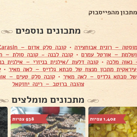
מתכון מהפייסבוק
מתכונים נוספים
וסטה – רונית אבוחצירה
•
קובה סלק אדום – Shuly Asulin Karasin
ושלמת – אורטל עמרם
•
קובה לבנה - קובה סולת – תי
 נאוה מלכה
•
קובה דלעת /אילנית בניזרי – אילנית בני
 עיראקית מתכון מנצח של סבתא גלדיס – לאה מאיר
•
ע
של סבתא גלדיס – לאה מאיר
•
קובה סלק טעים – אור
צהובה ברוטב – רינה יחזקאל
מתכונים מומלצים
1,402 צפיות
938 צפיות