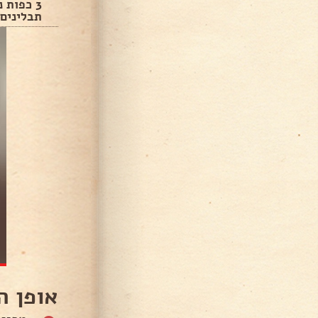
3 כפות 
תבלינים.
אופן ה