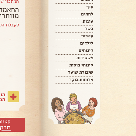
המתכון ש
עוף
החאמד 
מוותרי
לחמים
עוגות
לקבלת הספ
בשר
עוגיות
לילדים
קינוחים
פשטידות
קינוחי כוסות
שיבולת שועל
ארוחות בוקר
הו
המת
קטגור
מרקי