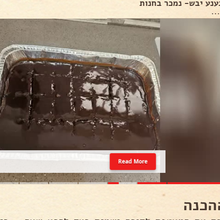
נענע יבש- נמכר בחנות
..
Read More
הכנה