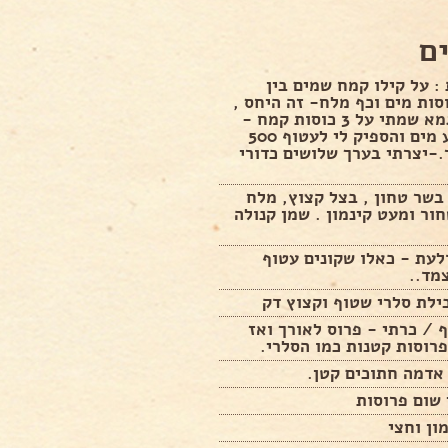
ם
 על קילו קמח שמים בין
2. כוסות מים וכף מלח- זה היחס ,
אני לדוגמא שמתי על 3 כוסות קמח -
כוס ורבע מים והספיק לי לעטוף 500
-יצרתי בערך שלושים כדורי
 בשר טחון , בצל קצוץ, מלח
ור ומעט קינמון . שמן קנולה
עת - כאלו שקונים עטוף
צמד..
לת סלרי שטוף וקצוץ דק
 / כרתי - פרוס לאורך ואז
רוסות קטנות כמו הסלרי.
 שום פרוסות
ון וחצי