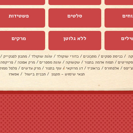
וחים
סלטים
פשטידות
ילים
ללא גלוטן
מרקים
קה
/
כניסת ספקים
/
מתכונים
/
כדורי שוקולד
/
עוגת שוקולד
/
מתכון לפנקייק
/
סקוויטים
/
תפוח אדמה בתנור
/
שקשוקה
/
עוגת מספרים
/
מרק אפונה
/
פריקסה
צ׳יפס
/
אלפחורס
/
בראוניז
/
דג מרוקאי
/
עוף בתנור
/
מרק עדשים
/
פלפל ממול
תנאי שימוש - תקנון
/
תכנית בישול
/
אסאדו