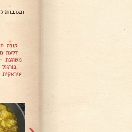
תגובות ל
קובה חמ
דלעת מ
מטוגנת –
בורגול
עיראקית 
927 צפיות
1,771 צפיות