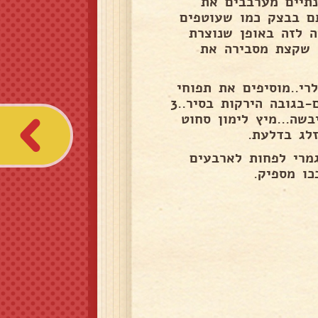
תיים מערבבים את
תם בבצק כמו שעוטפים
ה לזה באופן שנוצרת
ה שקצת מסבירה את
י..מוסיפים את תפוחי
האדמה...אחרי כמה דקות את חתיכות הדלעת..מים רותחים-בגובה הירקות בסיר..3
לח ואת 3 כפות הנענע יבשה...מיץ לימון סחוט
לג בדלעת.
מרי לפחות לארבעים
כו מספיק.