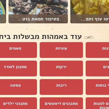
טו עוף ותפ...
פטיפור חמאת בוט...
עוד באמהות מבשלות ביח
גות
עוגיות
מאפים
ים
ירקות
מתכון לאורז
 כוסות
ריבות
פסטה
ם למנות
מתכונים דיאטטים
מתכוני ילדים
ונות