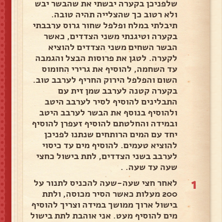
שלפניכן בקערה יבשתי את שהבשר יבש
ולא רטוב כך שהצלייה תהיה טובה.
תיבלתי במלח ופלפל שחור גרוס ערבבתי
בקערה וטיגנתי משני הצדדים, כאשר
הבשר השחים משני הצדדים להוציא
לקערה. לטגן את פרוסות הבצל והגמבה
עד השחמה, להוסיף את גרירי החומוס
השום והפלפל הירוק החריף לערבב טוב.
בקערה קטנה לערבב שמן זית עם
התבלינים להוסיף לסיר לערבב היטב
ולהוסיף בנוסף את הבשר לערבב היטב
ובמידה והחלטתם להוסיף זעפרן להוסיף
יחד עם המים הרותחים שנתנו לפניכן
להוציא טעמים. להוסיף מים עד כיסוי
לערבב בשני הצדדים, לתת בישול כחצי
שעה עד שעה. .
1
לאחר חצי שעה-שעה להכניס לתנור על
200 מעלות כאשר הסיר מכוסה, ולתת
בישול ארוך ממושך במידה וצריך להוסיף
מים להוסיף מעט. אני אוהבת לתת בישול