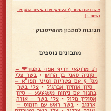
אהבת את המתכון? העתיקי את הקישור המקוצר
ושתפי :)
תגובות למתכון מהפייסבוק
מתכונים נוספים
דג מרוקאי חריף אפוי בתנור❤ –
סוניה סאני בן הרוש
•
בשר צלי
מס' 5 עם פטריות ומיני תפו"א –
סיון אוחיון אברג׳ל
•
צלי בשר
בתנור עם ניחוח משגעעע – סיון
אסולין מלול
•
צלי בשר – אורה
ארגוב
•
בשר ראש עם חומוס –
אורה ארגוב
•
צלי בשר ופטריות