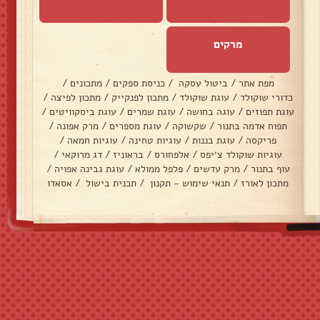
מרקים
מפת אתר
/
ביטול עסקה
/
כניסת ספקים
/
מתכונים
/
כדורי שוקולד
/
עוגת שוקולד
/
מתכון לפנקייק
/
מתכון לפיצה
/
עוגת תפוזים
/
עוגה בחושה
/
עוגת שמרים
/
עוגת ביסקוויטים
/
תפוח אדמה בתנור
/
שקשוקה
/
עוגת מספרים
/
מרק אפונה
/
פריקסה
/
עוגת בננות
/
עוגיות טחינה
/
עוגיות חמאה
/
עוגיות שוקולד צ׳יפס
/
אלפחורס
/
בראוניז
/
דג מרוקאי
/
עוף בתנור
/
מרק עדשים
/
פלפל ממולא
/
עוגת גבינה אפויה
/
מתכון לאורז
/
תנאי שימוש - תקנון
/
תכנית בישול
/
אסאדו