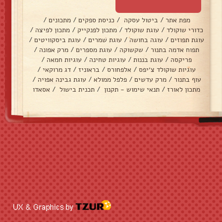
מפת אתר
/
ביטול עסקה
/
כניסת ספקים
/
מתכונים
/
כדורי שוקולד
/
עוגת שוקולד
/
מתכון לפנקייק
/
מתכון לפיצה
/
עוגת תפוזים
/
עוגה בחושה
/
עוגת שמרים
/
עוגת ביסקוויטים
/
תפוח אדמה בתנור
/
שקשוקה
/
עוגת מספרים
/
מרק אפונה
/
פריקסה
/
עוגת בננות
/
עוגיות טחינה
/
עוגיות חמאה
/
עוגיות שוקולד צ׳יפס
/
אלפחורס
/
בראוניז
/
דג מרוקאי
/
עוף בתנור
/
מרק עדשים
/
פלפל ממולא
/
עוגת גבינה אפויה
/
מתכון לאורז
/
תנאי שימוש - תקנון
/
תכנית בישול
/
אסאדו