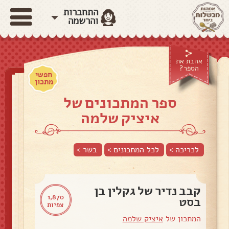
התחברות
והרשמה
אהבת את
הספר?
חפשי
מתכון
ספר המתכונים של
איציק שלמה
לכריכה >
לכל המתכונים >
בשר
>
קבב נדיר של גקלין בן
1,870
בסט
צפיות
המתכון של
איציק שלמה