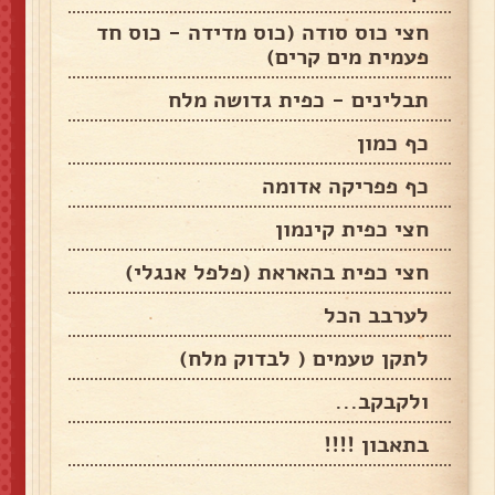
חצי כוס סודה (כוס מדידה - כוס חד
פעמית מים קרים)
תבלינים - כפית גדושה מלח
כף כמון
כף פפריקה אדומה
חצי כפית קינמון
חצי כפית בהאראת (פלפל אנגלי)
לערבב הכל
לתקן טעמים ( לבדוק מלח)
ולקבקב...
בתאבון !!!!