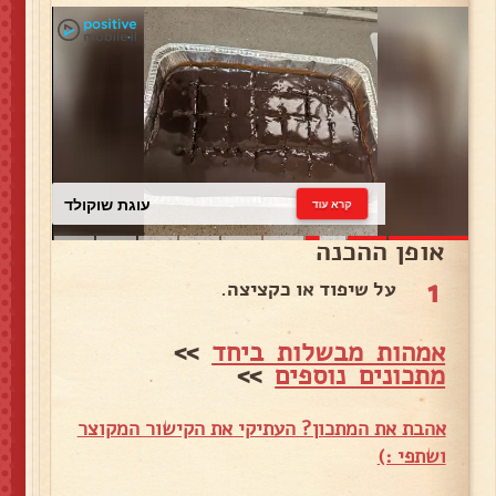
עוגת שוקולד
קרא עוד
אופן ההכנה
1
על שיפוד או כקציצה.
אמהות מבשלות ביחד
>>
מתכונים נוספים
>>
אהבת את המתכון? העתיקי את הקישור המקוצר
ושתפי :)