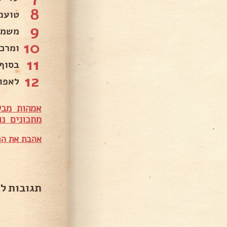
8
טועמ
9
משמנ
10
ומרכ
11
בסוף
12
לאפות 180 מעלות כ
אמהות מבש
מתכונים נו
אהבת את המ
תגובות ל