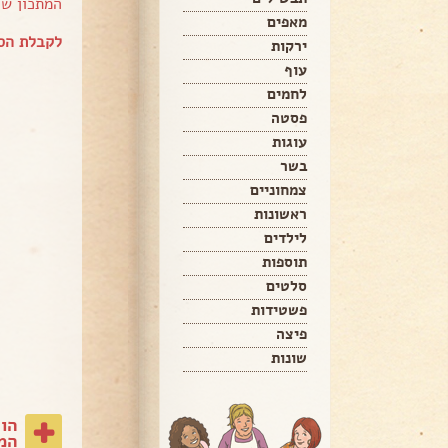
המתכון ש
מאפים
לקבלת הספר של Hamo
ירקות
עוף
לחמים
פסטה
עוגות
בשר
צמחוניים
ראשונות
לילדים
תוספות
סלטים
פשטידות
פיצה
שונות
הו
המת