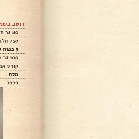
רוטב בשמ
80 גר חמאה
750 חלב
3 כפות קמח
100 גר פרמזן
קורט אג
מלח
פלפל