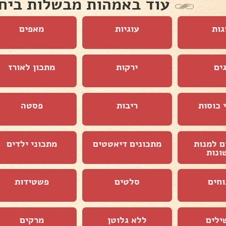
עוד באמהות מבשלות ביח
גות
עוגיות
מאפים
ים
ירקות
מתכון לאורז
 כוסות
ריבות
פסטה
ם למנות
מתכונים דיאטטים
מתכוני ילדים
ונות
וחים
סלטים
פשטידות
ילים
ללא גלוטן
מרקים