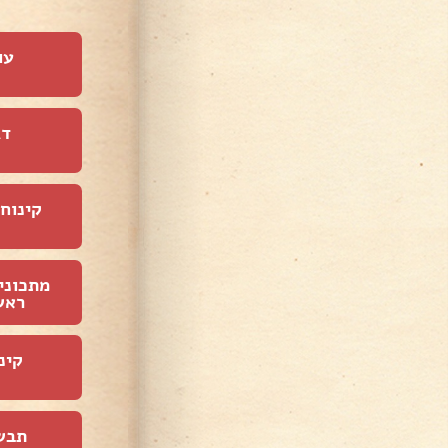
עו
דג
קינוחי
מתכוני
ראש
קינ
תבש