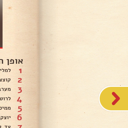
אופן ה
1
למלית
2
קוצצ
3
מערב
4
לרוט
5
ממיס
6
יוצק
7
עד ל