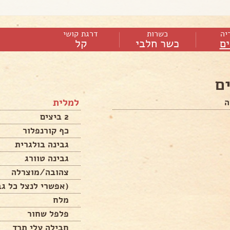
יה
כשרות
דרגת קושי
ם
כשר חלבי
קל
ם
למלית
ה
2 ביצים
כף קורנפלור
גבינה בולגרית
גבינה טוורג
צהובה/מוצרלה
(אפשרי לנצל כל גב
מלח
פלפל שחור
חבילה עלי תרד