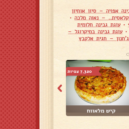
ינה אפויה – סיון אוחיון
קלאסית.. – נאוה מלכה
•
•
עוגת גבינה חלומית
עוגת גבינה במיקרוגל –
'חנון – חגית אלקבץ
7,320 צפיות
469 צפיות
קיש מלאווח
לחוח תימני