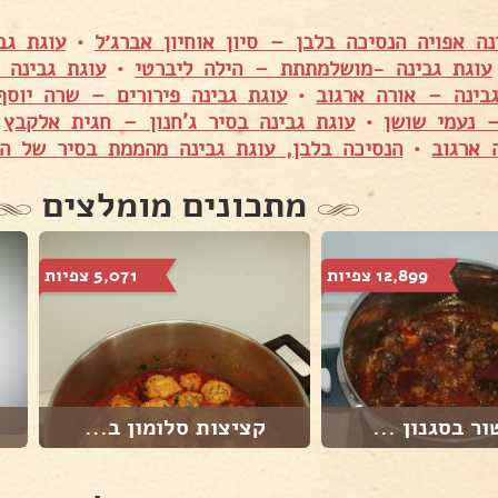
נה אפויה הנסיכה בלבן – סיון אוחיון אברג׳ל
•
עוגת גב
עוגת גבינה -מושלמתתת – הילה ליברטי
•
עוגת גבינה 
בינה – אורה ארגוב
•
עוגת גבינה פירורים – שרה יוסף
 נעמי שושן
•
עוגת גבינה בסיר ג'חנון – חגית אלקבץ
•
ארגוב
•
הנסיכה בלבן, עוגת גבינה מהממת בסיר של הג
מתכונים מומלצים
12,899 צפיות
5,071 צפיות
ור בסגנון ...
קציצות סלומון ב...