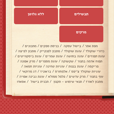
תבשילים
ללא גלוטן
מרקים
מפת אתר
/
ביטול עסקה
/
כניסת ספקים
/
מתכונים
/
כדורי שוקולד
/
עוגת שוקולד
/
מתכון לפנקייק
/
מתכון לפיצה
/
עוגת תפוזים
/
עוגה בחושה
/
עוגת שמרים
/
עוגת ביסקוויטים
/
תפוח אדמה בתנור
/
שקשוקה
/
עוגת מספרים
/
מרק אפונה
/
פריקסה
/
עוגת בננות
/
עוגיות טחינה
/
עוגיות חמאה
/
עוגיות שוקולד צ׳יפס
/
אלפחורס
/
בראוניז
/
דג מרוקאי
/
עוף בתנור
/
מרק עדשים
/
פלפל ממולא
/
עוגת גבינה אפויה
/
מתכון לאורז
/
תנאי שימוש - תקנון
/
תכנית בישול
/
אסאדו