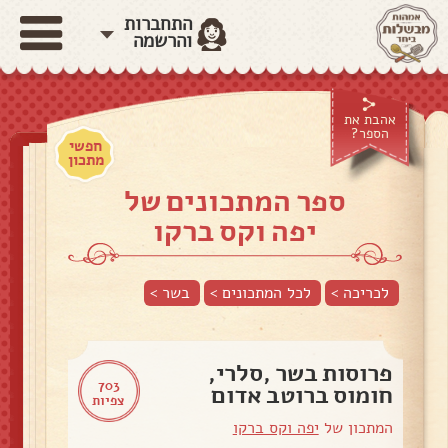
התחברות
והרשמה
אהבת את
הספר?
חפשי
מתכון
ספר המתכונים של
יפה וקס ברקו
לכריכה >
לכל המתכונים >
בשר
>
פרוסות בשר ,סלרי,
703
חומוס ברוטב אדום
צפיות
המתכון של
יפה וקס ברקו