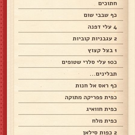
חתוכים
כף שבבי שום
4 עלי דפנה
2 עגבניות קוביות
1 בצל קצוץ
כ10 עלי סלרי שטופים
תבלינים...
כף ראס אל חנות
כפית פפריקה מתוקה
כפית חוואיג
כפית מלח
2 כפות סילאן