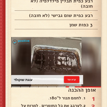
רבע כפית תבלין פילדלפיה (לא
חובה)
רבע כפית שום גבישי (לא חובה)
3 כפות שמן
עוגת שוקולד
קרא עוד
אופן ההכנה
1
1. לחמם תנור ל180°.
2
2.לערבב את כל החומרים . למרוח על