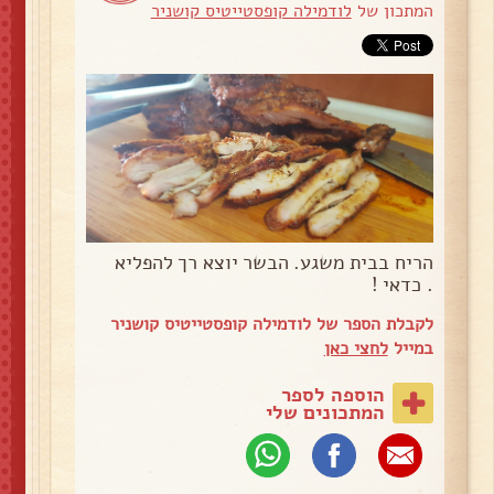
המתכון של
לודמילה קופסטייטיס קושניר
הריח בבית משגע. הבשר יוצא רך להפליא
. כדאי !
לקבלת הספר של לודמילה קופסטייטיס קושניר
במייל
לחצי כאן
הוספה לספר
המתכונים שלי