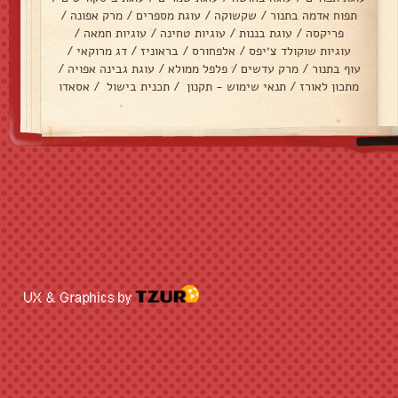
תפוח אדמה בתנור
/
שקשוקה
/
עוגת מספרים
/
מרק אפונה
/
פריקסה
/
עוגת בננות
/
עוגיות טחינה
/
עוגיות חמאה
/
עוגיות שוקולד צ׳יפס
/
אלפחורס
/
בראוניז
/
דג מרוקאי
/
עוף בתנור
/
מרק עדשים
/
פלפל ממולא
/
עוגת גבינה אפויה
/
מתכון לאורז
/
תנאי שימוש - תקנון
/
תכנית בישול
/
אסאדו