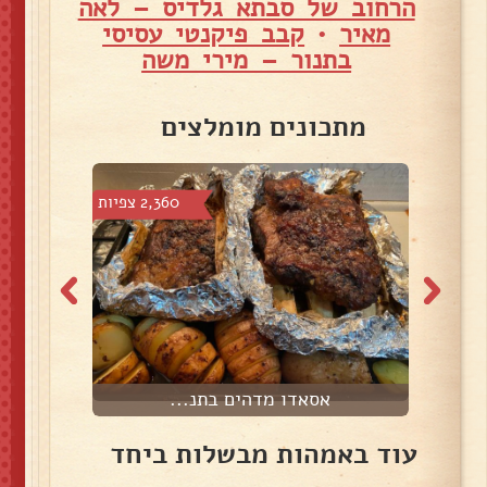
הרחוב של סבתא גלדיס – לאה
מאיר
•
קבב פיקנטי עסיסי
בתנור – מירי משה
מתכונים מומלצים
צפיות
2,360 צפיות
אסאדו מדהים בתנ...
עוד באמהות מבשלות ביחד