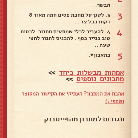
הבשר. .
3
3. לטגן על מחבת פסים חמה מאוד 8
דקות בכל צד . .
4
4. להעביר לכלי שמתאים םתנור. לכסות
טוב בנייר כסף . להכניס לתנור לחצי
שעה ..
5
בתאבון♥️.
אמהות מבשלות ביחד
>>
מתכונים נוספים
>>
אהבת את המתכון? העתיקי את הקישור המקוצר
ושתפי :)
תגובות למתכון מהפייסבוק