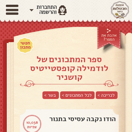
התחברות
והרשמה
אהבת את
הספר?
חפשי
מתכון
ספר המתכונים של
לודמילה קופסטייטיס
קושניר
לכריכה >
לכל המתכונים >
בשר
>
הודו נקבה עסיסי בתנור
10,038
צפיות