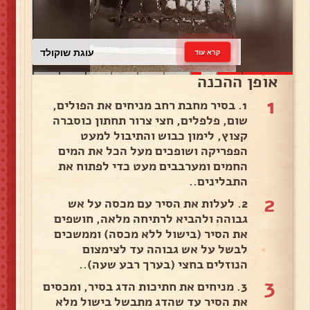
עוגת שוקולד
קרא עוד
אופן ההכנה
1
1. בסיר מחבת רחב מניחים את הפולים,
שום, פלפלים, חצי צרור תחתון כוסברה
קצוץ, לימון כבוש והתיבול למעט
הפפריקה ושופכים מעל הכל את המים
החמים ומערבבים מעט כדי לפתוח את
התבלינים..
2
2. לעלות את הסיר עם מכסה על אש
גבוהה ולהביא לרתיחה מלאה, חושפים
את הסיר (בישול ללא מכסה) וממשכים
לבשל על אש גבוהה עד לצימצום
הנוזלים בחצי (בערך רבע שעה)..
3
3. מניחים את חתיכות הדג בסיר, ומכסים
את הסיר עד שהדג מתבשל בישול מלא