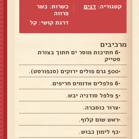
קטגוריה:
דגים
כשרות: כשר
פרווה
דרגת קושי: קל
מרכיבים
•6 חתיכות מוסר ים חתוך בצורת
סטייק
•500 גרם פולים ירוקים (סנפורסט).
•6 פלפלים אדומים חריפים.
•5 פלפל סודניה יבש.
•צרור כוסברה.
•ראש שום קלוף.
•כף לימון כבוש.