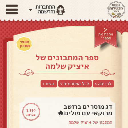
התחברות
והרשמה
אהבת את
הספר?
חפשי
מתכון
ספר המתכונים של
איציק שלמה
לכריכה >
לכל המתכונים >
דגים
>
דג מוסר ים ברוטב
3,356
מרוקאי עם פולים🔥
צפיות
המתכון של
איציק שלמה