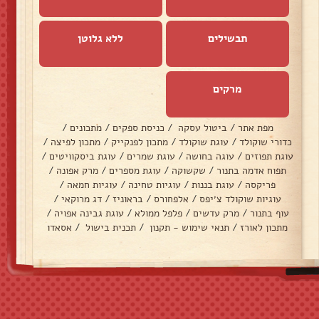
תבשילים
ללא גלוטן
מרקים
מפת אתר
/
ביטול עסקה
/
כניסת ספקים
/
מתכונים
/
כדורי שוקולד
/
עוגת שוקולד
/
מתכון לפנקייק
/
מתכון לפיצה
/
עוגת תפוזים
/
עוגה בחושה
/
עוגת שמרים
/
עוגת ביסקוויטים
/
תפוח אדמה בתנור
/
שקשוקה
/
עוגת מספרים
/
מרק אפונה
/
פריקסה
/
עוגת בננות
/
עוגיות טחינה
/
עוגיות חמאה
/
עוגיות שוקולד צ׳יפס
/
אלפחורס
/
בראוניז
/
דג מרוקאי
/
עוף בתנור
/
מרק עדשים
/
פלפל ממולא
/
עוגת גבינה אפויה
/
מתכון לאורז
/
תנאי שימוש - תקנון
/
תכנית בישול
/
אסאדו