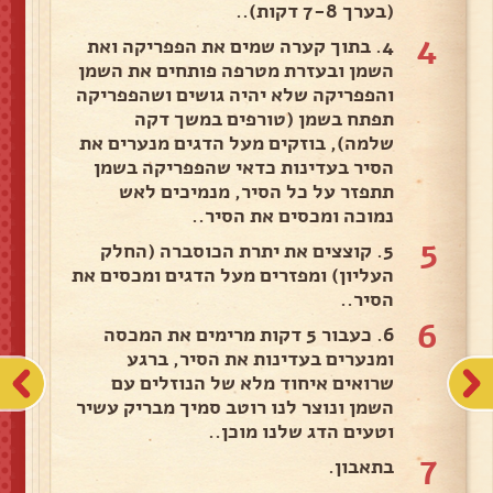
(בערך 7-8 דקות)..
4
4. בתוך קערה שמים את הפפריקה ואת
השמן ובעזרת מטרפה פותחים את השמן
והפפריקה שלא יהיה גושים ושהפפריקה
תפתח בשמן (טורפים במשך דקה
שלמה), בוזקים מעל הדגים מנערים את
הסיר בעדינות כדאי שהפפריקה בשמן
תתפזר על כל הסיר, מנמיכים לאש
נמוכה ומכסים את הסיר..
5
5. קוצצים את יתרת הכוסברה (החלק
העליון) ומפזרים מעל הדגים ומכסים את
הסיר..
6
6. כעבור 5 דקות מרימים את המכסה
ומנערים בעדינות את הסיר, ברגע
שרואים איחוד מלא של הנוזלים עם
השמן ונוצר לנו רוטב סמיך מבריק עשיר
וטעים הדג שלנו מוכן..
7
בתאבון.