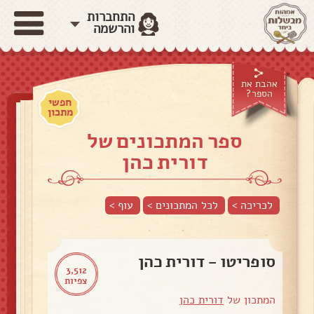
התחברות
והרשמה
אהבת את
הספר?
חפשי
מתכון
ספר המתכונים של
דורית כהן
לכריכה >
לכל המתכונים >
עוף
>
סופריטו - דורית כהן
3,512
צפיות
המתכון של
דורית כהן