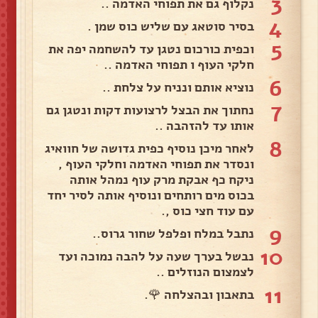
3
נקלוף גם את תפוחי האדמה ..
4
בסיר סוטאג עם שליש כוס שמן .
5
וכפית כורכום נטגן עד להשחמה יפה את
חלקי העוף ו תפוחי האדמה ..
6
נוציא אותם ונניח על צלחת ..
7
נחתוך את הבצל לרצועות דקות ונטגן גם
אותו עד להזהבה ..
8
לאחר מיכן נוסיף כפית גדושה של חוואיג
ונסדר את תפוחי האדמה וחלקי העוף ,
ניקח כף אבקת מרק עוף נמהל אותה
בכוס מים רותחים ונוסיף אותה לסיר יחד
עם עוד חצי כוס ,.
9
נתבל במלח ופלפל שחור גרוס..
10
נבשל בערך שעה על להבה נמוכה ועד
לצמצום הנוזלים ..
11
בתאבון ובהצלחה 🌹.