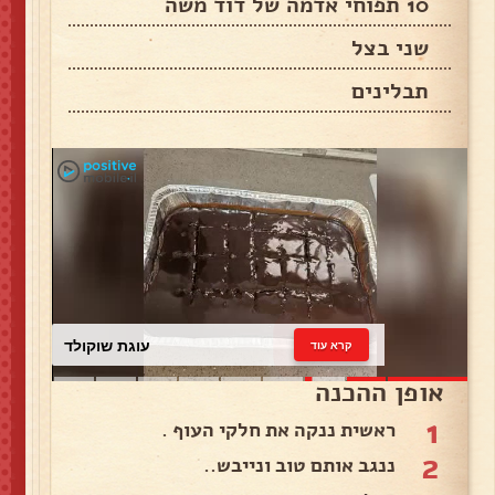
10 תפוחי אדמה של דוד משה
שני בצל
תבלינים
עוגת שוקולד
קרא עוד
אופן ההכנה
1
ראשית ננקה את חלקי העוף .
2
ננגב אותם טוב ונייבש..