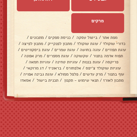
מרקים
מפת אתר
/
ביטול עסקה
/
כניסת ספקים
/
מתכונים
/
כדורי שוקולד
/
עוגת שוקולד
/
מתכון לפנקייק
/
מתכון לפיצה
/
עוגת תפוזים
/
עוגה בחושה
/
עוגת שמרים
/
עוגת ביסקוויטים
/
תפוח אדמה בתנור
/
שקשוקה
/
עוגת מספרים
/
מרק אפונה
/
פריקסה
/
עוגת בננות
/
עוגיות טחינה
/
עוגיות חמאה
/
עוגיות שוקולד צ׳יפס
/
אלפחורס
/
בראוניז
/
דג מרוקאי
/
עוף בתנור
/
מרק עדשים
/
פלפל ממולא
/
עוגת גבינה אפויה
/
מתכון לאורז
/
תנאי שימוש - תקנון
/
תכנית בישול
/
אסאדו