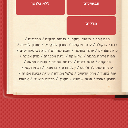
תבשילים
ללא גלוטן
מרקים
מפת אתר
/
ביטול עסקה
/
כניסת ספקים
/
מתכונים
/
כדורי שוקולד
/
עוגת שוקולד
/
מתכון לפנקייק
/
מתכון לפיצה
/
עוגת תפוזים
/
עוגה בחושה
/
עוגת שמרים
/
עוגת ביסקוויטים
/
תפוח אדמה בתנור
/
שקשוקה
/
עוגת מספרים
/
מרק אפונה
/
פריקסה
/
עוגת בננות
/
עוגיות טחינה
/
עוגיות חמאה
/
עוגיות שוקולד צ׳יפס
/
אלפחורס
/
בראוניז
/
דג מרוקאי
/
עוף בתנור
/
מרק עדשים
/
פלפל ממולא
/
עוגת גבינה אפויה
/
מתכון לאורז
/
תנאי שימוש - תקנון
/
תכנית בישול
/
אסאדו