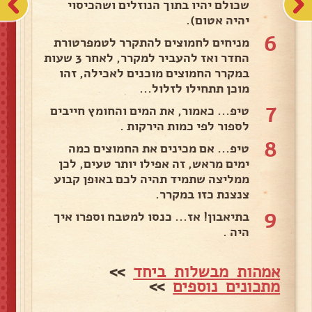
שכולם יהיו בתוך הנוזלים ושהכיסוי
יהיה אטום).
6
מניחים לחמוצים להתקרר לטמפרטורת
החדר ואז להעביר למקרר, לאחר 3 שעות
במקרר החמוצים מוכנים לאכילה, זהו
מוכן תתחילו לזלול...
7
טיפ... כאמור, את המים והחומץ חייבים
לספור לפי כמות הירקות .
8
טיפ... אם מכינים את החמוצים כמה
ימים מראש, זה אפילו יותר טעים, לכן
ממליצה שתמיד תהיה לכם באופן קבוע
צנצנת כזו במקרר.
9
בתיאבון! אז... כנסו למטבח וספרו איך
היה .
אמהות מבשלות ביחד
>>
מתכונים נוספים
>>