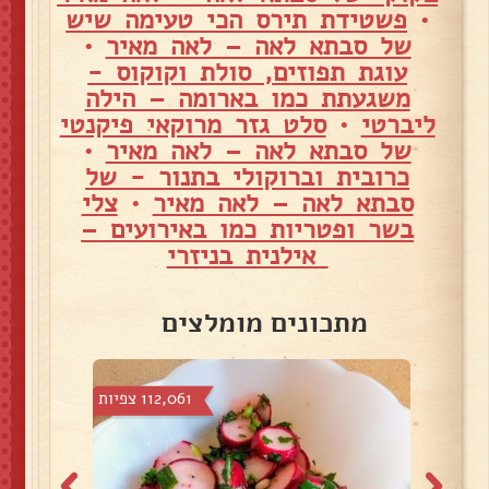
•
פשטידת תירס הכי טעימה שיש
של סבתא לאה – לאה מאיר
•
עוגת תפוזים, סולת וקוקוס -
משגעתת כמו בארומה – הילה
ליברטי
•
סלט גזר מרוקאי פיקנטי
של סבתא לאה – לאה מאיר
•
כרובית וברוקולי בתנור - של
סבתא לאה – לאה מאיר
•
צלי
בשר ופטריות כמו באירועים –
אילנית בניזרי
מתכונים מומלצים
פיות
112,061 צפיות