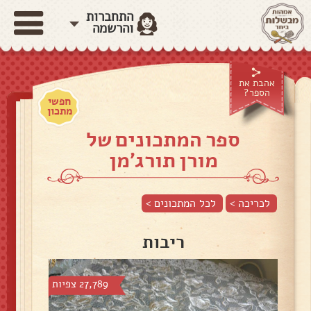
התחברות
והרשמה
אהבת את
הספר?
חפשי
מתכון
ספר המתכונים של
מורן תורג׳מן
לכריכה >
לכל המתכונים >
ריבות
27,789 צפיות