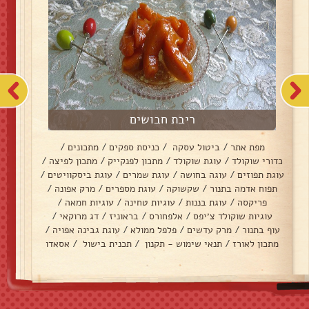
ריבת חבושים
מפת אתר
/
ביטול עסקה
/
כניסת ספקים
/
מתכונים
/
כדורי שוקולד
/
עוגת שוקולד
/
מתכון לפנקייק
/
מתכון לפיצה
/
עוגת תפוזים
/
עוגה בחושה
/
עוגת שמרים
/
עוגת ביסקוויטים
/
תפוח אדמה בתנור
/
שקשוקה
/
עוגת מספרים
/
מרק אפונה
/
פריקסה
/
עוגת בננות
/
עוגיות טחינה
/
עוגיות חמאה
/
עוגיות שוקולד צ׳יפס
/
אלפחורס
/
בראוניז
/
דג מרוקאי
/
עוף בתנור
/
מרק עדשים
/
פלפל ממולא
/
עוגת גבינה אפויה
/
מתכון לאורז
/
תנאי שימוש - תקנון
/
תכנית בישול
/
אסאדו