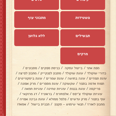
פשטידות
מתכוני עוף
תבשילים
ללא גלוטן
מרקים
מפת אתר
/
ביטול עסקה
/
כניסת ספקים
/
מתכונים
/
כדורי שוקולד
/
עוגת שוקולד
/
מתכון לפנקייק
/
מתכון לפיצה
/
עוגת תפוזים
/
עוגה בחושה
/
עוגת שמרים
/
עוגת ביסקוויטים
/
תפוח אדמה בתנור
/
שקשוקה
/
עוגת מספרים
/
מרק אפונה
/
פריקסה
/
עוגת בננות
/
עוגיות טחינה
/
עוגיות חמאה
/
עוגיות שוקולד צ׳יפס
/
אלפחורס
/
בראוניז
/
דג מרוקאי
/
עוף בתנור
/
מרק עדשים
/
פלפל ממולא
/
עוגת גבינה אפויה
/
מתכון לאורז
/
תנאי שימוש - תקנון
/
תכנית בישול
/
אסאדו