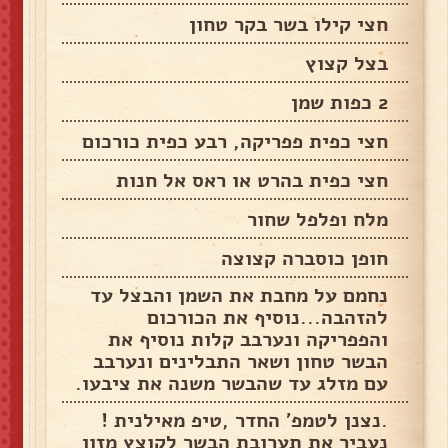
חצי קילו בשר בקר טחון
בצל קצוץ
2 כפות שמן
חצי כפית פפריקה, רבע כפית כורכום
חצי כפית בהרט או ראס אל חנות
מלח ופלפל שחור
חופן כוסברה קצוצה
נחמם על מחבת את השמן והבצל עד
להזהבה...נוסיף את הכורכום
והפפריקה ונערבב קלות נוסיף את
הבשר טחון ושאר התבלינים ונערבב
עם מזלג עד שהבשר משנה את ציבעו.
.נצנן לטמפ' החדר ,טיפ מאילנית !
נעביר את תערובת הבשר לקוצץ מזון