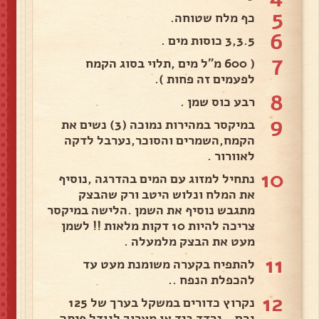
5
כף מלח שטוחה.
6
3,3.5 כוסות מים .
7
( 600 מ"ל מים ,תלוי בסוג הקמח
לפעמים זה פחות ).
8
רבע כוס שמן .
9
במיקסר במהירות נמוכה (3) נשים את
הקמח,השמרים והסוכר,נערבל לדקה
לאוורור .
10
נתחיל למזוג עם המים בהדרגה ,נוסיף
את המלח ונלוש היטב ורק שהבצק
מתגבש נוסיף את השמן .הלישה במיקסר
צריכה להיות 10 דקות מלאות !! לשמן
מעט את הבצק מלמעלה .
11
להתפיח בקערה משומנת מעט עד
להכפלת הנפח ..
12
נקרוץ כדורים במשקל בערך של 125
גרם...נרדד ביד או מערוך לגודל פיתה