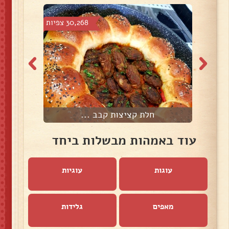
צפיות
30,268 צפיות
חלת קציצות קבב ...
מ
עוד באמהות מבשלות ביחד
עוגות
עוגיות
מאפים
גלידות