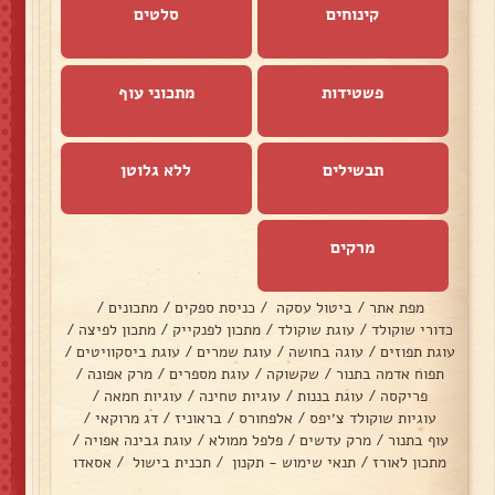
קינוחים
סלטים
פשטידות
מתכוני עוף
תבשילים
ללא גלוטן
מרקים
מפת אתר
/
ביטול עסקה
/
כניסת ספקים
/
מתכונים
/
כדורי שוקולד
/
עוגת שוקולד
/
מתכון לפנקייק
/
מתכון לפיצה
/
עוגת תפוזים
/
עוגה בחושה
/
עוגת שמרים
/
עוגת ביסקוויטים
/
תפוח אדמה בתנור
/
שקשוקה
/
עוגת מספרים
/
מרק אפונה
/
פריקסה
/
עוגת בננות
/
עוגיות טחינה
/
עוגיות חמאה
/
עוגיות שוקולד צ׳יפס
/
אלפחורס
/
בראוניז
/
דג מרוקאי
/
עוף בתנור
/
מרק עדשים
/
פלפל ממולא
/
עוגת גבינה אפויה
/
מתכון לאורז
/
תנאי שימוש - תקנון
/
תכנית בישול
/
אסאדו