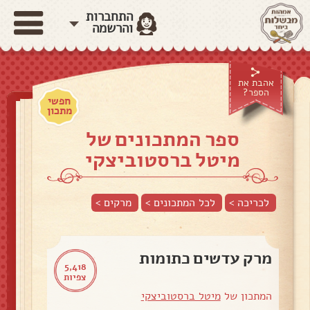
התחברות
והרשמה
אהבת את
הספר?
חפשי
מתכון
ספר המתכונים של
מיטל ברסטוביצקי
לכריכה >
לכל המתכונים >
מרקים
>
מרק עדשים כתומות
5,418
צפיות
המתכון של
מיטל ברסטוביצקי