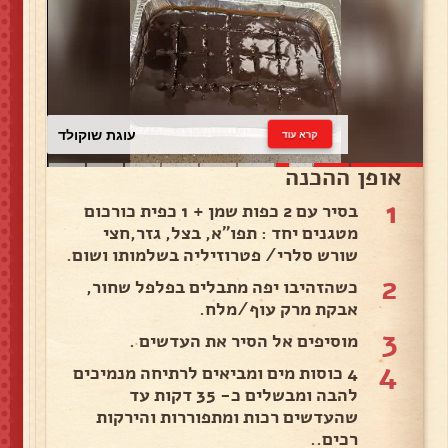
עוגת שוקולד
קרא עוד
אופן ההכנה
1
בסיר עם 2 כפות שמן + 1 כפית כורכום
מטגנים יחד : תפו"א, בצל, גזר,חצי
שורש סלרי/ פטרוזיליה בשלמותו ושום.
2
כשהזהיבו יפה מתבלים בפלפל שחור,
אבקת מרק עוף/מלח.
3
מוסיפים אל הסיר את העדשים .
4
4 כוסות מים ומביאים לרתיחה מנמיכים
להבה ומבשלים כ- 35 דקות עד
שהעדשים רכות ומתפוררות והירקות
רכים..