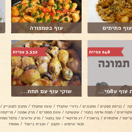
עוף פתיתים
עוף בטמפורה
248 צפיות
3,532 צפיות
ף ע8מי...
שוקי עוף עם תחת...
קה
/
כניסת ספקים
/
מתכונים
/
כדורי שוקולד
/
עוגת שוקולד
/
מתכון לפנקייק
/
סקוויטים
/
תפוח אדמה בתנור
/
שקשוקה
/
עוגת מספרים
/
מרק אפונה
/
פריקסה
צ׳יפס
/
אלפחורס
/
בראוניז
/
דג מרוקאי
/
עוף בתנור
/
מרק עדשים
/
פלפל ממול
תנאי שימוש - תקנון
/
תכנית בישול
/
אסאדו