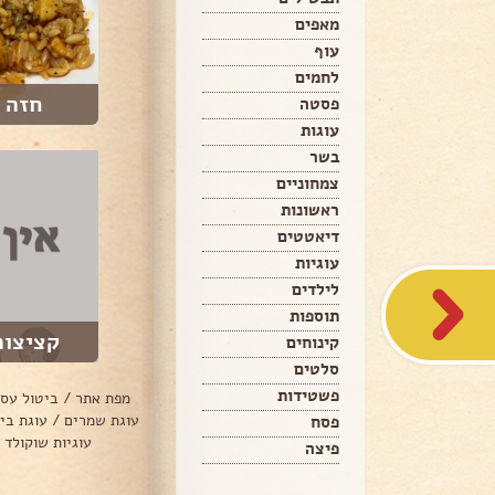
מאפים
עוף
לחמים
חזה 
פסטה
עוגות
בשר
צמחוניים
ראשונות
דיאטטים
עוגיות
לילדים
תוספות
קציצות עו
קינוחים
סלטים
פשטידות
מפת אתר
/
ביטול עס
עוגת שמרים
/
עוגת בי
פסח
עוגיות שוקולד 
פיצה