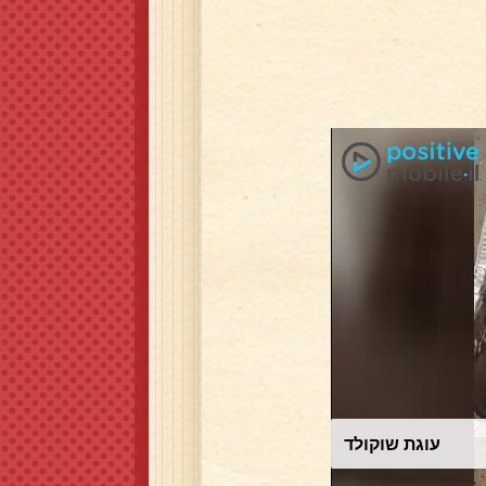
סלט תירס