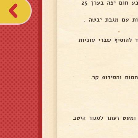
למרוח ביצה לפזר שומשום או פרג ולאפות עד לקבלת צבע חום יפה בערך 25
ות עם מגבת יבשה .
 להוסיף שברי עוגיות
מות והסירופ קר.
מעט זעתר לסגור היטב