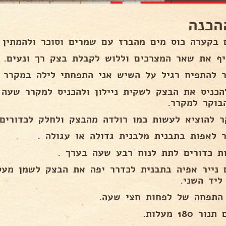
הכנה
 בקערה כוס מים מהברז עם שמרים וסוכר ולהמתין 
יף את שאר המצרכים וללוש לקבלת בצק רך ונעים.
 להתפיח רגיל על השיש אני התפחתי לילה במקרר .
הכניס את הבצק לשקית ניילון ולהכניס למקרר שעה 
בוקר למקרר.
ר להוציא לעשות כמו רולדה מהבצק ולחלק לכדורים 
 לאפות בתבנית מלבנית גדולה או עגולה .
ת כדורים לתת לנוח רבע שעה בערך .
 נייר אפיה בתבנית לכדרר יפה את הבצק לשמן מעט
ליד השני.
התפחה של לפחות חצי שעה.
ר 180 מעלות.