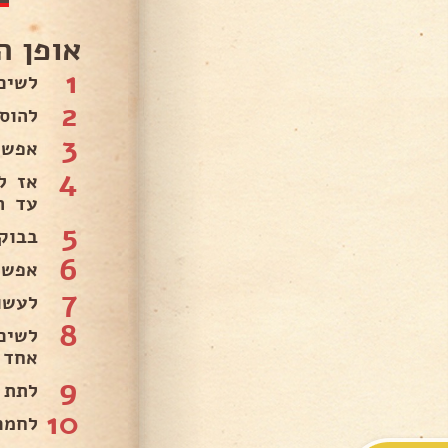
אופן ה
1
לשים
2
להוס
3
אפשר
4
אז ל
עד ה
5
בבוק
6
אפשר
7
לעשו
8
לשים
אחד 
9
לתת 
10
לחמם תנו