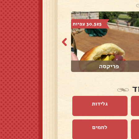
30,525 צפיות
34,746 צפיות
פריקסה
בייגלה עם שומשו...
ד
גלידות
לחמים