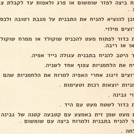
 .
כן להוציא להניח את התבנית על מגבת רטובה ולכס
צים מילוי.
 כדור לפתוח מעט להכניס שוקולד או ממרח שוקולד
ו או ריבה.
ר היטב להניח בתבנית עגולה נייר אפיה.
יח את הלחמניות צפוף אחד לשניה.
וצים זיגוג אחרי האפיה למרוח את הלחמניות שהם ח
ניות יוצאות רכות וטעימות .
י גבינה .
 כדור לשטח מעט עם היד .
 מעט שמן זית באמצע עם קטבעה קטנה של גבינה ו
ר להניח בתבנית ולמרוח ביצה עם שומשום .
חה .