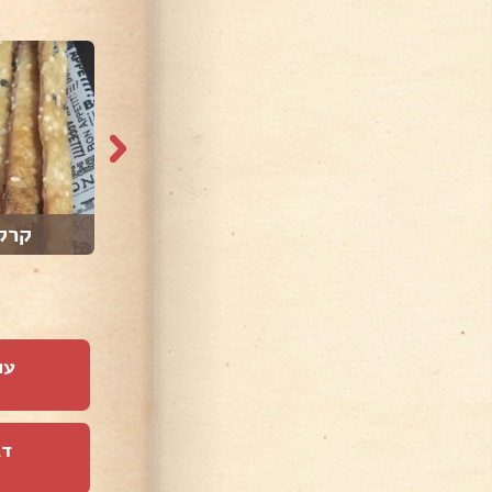
23,171 צפיות
137,025 צפיות
מיני בורקיטס
קרק
עו
דג