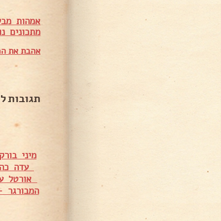
אמהות מבש
מתכונים נו
אהבת את המ
תגובות ל
מיני בור
עדה כהן
אורטל ע
המבורגר –