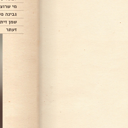
מי שרוצה
גבינה פט
שמן זית
זעתר