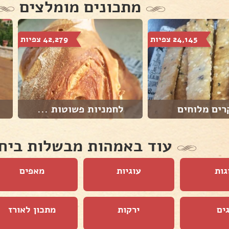
מתכונים מומלצים
24,145 צפיות
42,279 צפיות
רים מלוחים
לחמניות פשוטות ...
עוד באמהות מבשלות ביח
גות
עוגיות
מאפים
ים
ירקות
מתכון לאורז