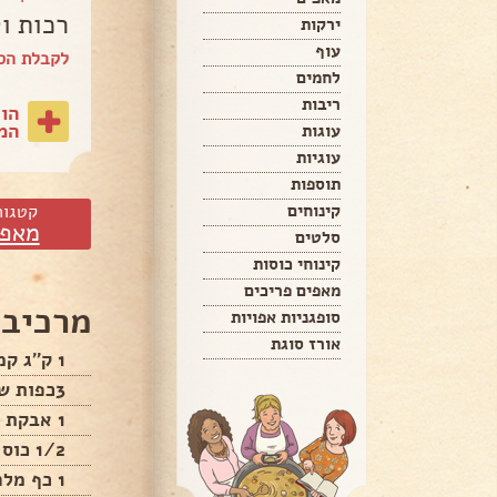
רכות ו
ירקות
עוף
לקבלת הספ
לחמים
ריבות
הו
המת
עוגות
עוגיות
תוספות
קינוחים
קטגור
מאפי
סלטים
קינוחי כוסות
מאפים פריכים
מרכיבי
סופגניות אפויות
אורז סוגת
1 ק''ג קמח
3כפות שמרים יבשים
1 אבקת אפיה
1/2 כוס סוכר
1 כף מלח