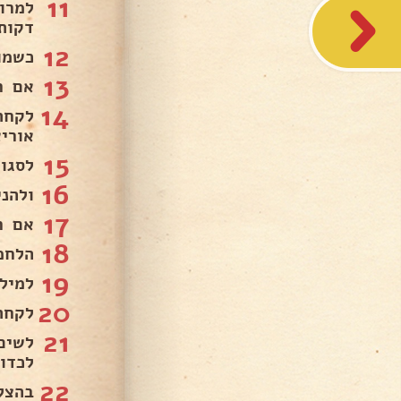
11
דקות
12
כשמו
13
אם רו
14
לקחת
אוריא
15
לסגו
16
ולהנ
17
אם ר
18
הלחמ
19
למילו
20
לקחת
21
לשים
לכדו
22
בהצל