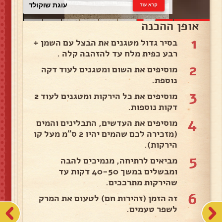
עוגת שוקולד
קרא עוד
אופן ההכנה
1
בסיר גדול מטגנים את הבצל עם השמן +
רבע כפית מלח עד להזהבה קלה .
2
מוסיפים את השום ומטגנים לעוד דקה
נוספת.
3
מוסיפים את כל הירקות ומטגנים לעוד 2
דקות נוספות.
4
מוסיפים את העדשים, התבלינים והמים
(מזכירה לכם שהמים יהיו 2 ס"מ מעל קו
הירקות).
5
מביאים לרתיחה, מנמיכים להבה
ומבשלים במשך 40-50 דקות עד
שהירקות מתרככים.
6
זה הזמן (זהירות חם) לטעום את המרק
לשפר טעמים.