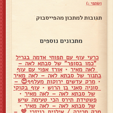
ושתפי :)
תגובות למתכון מהפייסבוק
מתכונים נוספים
כרעי עוף עם תפוחי אדמה בגריל
"כמו בסופר" של סבתא לאה –
לאה מאיר
•
אורז אפוי עם עוף
בתנור של סבתא לאה – לאה מאיר
•
מרק עדשים ירוקות מעלףף😍 –
סוניה סאני בן הרוש
•
עוף בקוקי
של סבתא לאה – לאה מאיר
•
פשטידת תירס הכי טעימה שיש
של סבתא לאה – לאה מאיר
•
מרק חרירה / אילנית בניזרי 💜 –