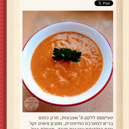
טעיםםם ללקק ת' אצבעות, מרק כתום
בריא למערכת החיסונית, מתכון פשוט וקל
שגם הילדודס אוהבים מאוד, מושלם בכל