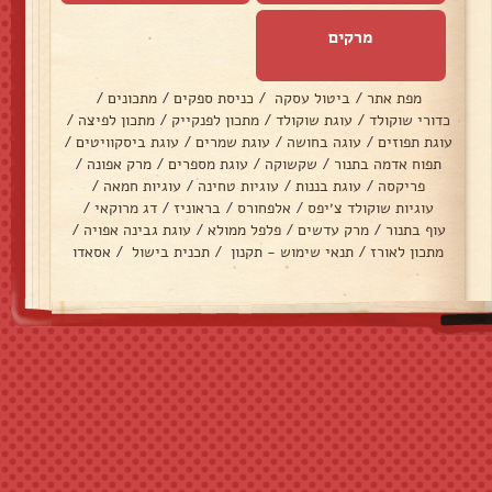
מרקים
מפת אתר
/
ביטול עסקה
/
כניסת ספקים
/
מתכונים
/
כדורי שוקולד
/
עוגת שוקולד
/
מתכון לפנקייק
/
מתכון לפיצה
/
עוגת תפוזים
/
עוגה בחושה
/
עוגת שמרים
/
עוגת ביסקוויטים
/
תפוח אדמה בתנור
/
שקשוקה
/
עוגת מספרים
/
מרק אפונה
/
פריקסה
/
עוגת בננות
/
עוגיות טחינה
/
עוגיות חמאה
/
עוגיות שוקולד צ׳יפס
/
אלפחורס
/
בראוניז
/
דג מרוקאי
/
עוף בתנור
/
מרק עדשים
/
פלפל ממולא
/
עוגת גבינה אפויה
/
מתכון לאורז
/
תנאי שימוש - תקנון
/
תכנית בישול
/
אסאדו