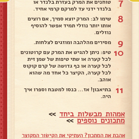
7
טוחנים את המרק בעזרת בלנדר או
בלנדר ידני עד למרקם קרמי אחיד.
8
שימו לב: המרק יוצא סמיך, אם רוצים
אותו יותר נוזלי תמיד אפשר להוסיף
נוזלים.
9
מסירים מהלהבה ומוזגים לצלחות.
10
טיפ: ניתן להגיש את המרק עם קרוטונים
לכל קערה או שתי טיפות של שמן זית
לכל קערה או כף גדושה של קרם קוקוס
לכל קערה, הקיצר כל אחד מה שהוא
אוהב.
11
בתיאבון! אז... כנסו למטבח וספרו איך
היה.
אמהות מבשלות ביחד
>>
מתכונים נוספים
>>
אהבת את המתכון? העתיקי את הקישור המקוצר