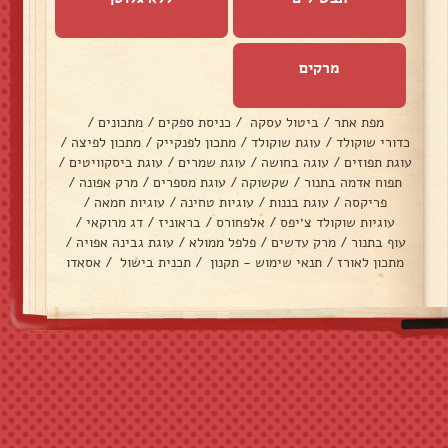
מרקים
מפת אתר
/
ביטול עסקה
/
כניסת ספקים
/
מתכונים
/
כדורי שוקולד
/
עוגת שוקולד
/
מתכון לפנקייק
/
מתכון לפיצה
/
עוגת תפוזים
/
עוגה בחושה
/
עוגת שמרים
/
עוגת ביסקוויטים
/
תפוח אדמה בתנור
/
שקשוקה
/
עוגת מספרים
/
מרק אפונה
/
פריקסה
/
עוגת בננות
/
עוגיות טחינה
/
עוגיות חמאה
/
עוגיות שוקולד צ׳יפס
/
אלפחורס
/
בראוניז
/
דג מרוקאי
/
עוף בתנור
/
מרק עדשים
/
פלפל ממולא
/
עוגת גבינה אפויה
/
מתכון לאורז
/
תנאי שימוש - תקנון
/
תכנית בישול
/
אסאדו