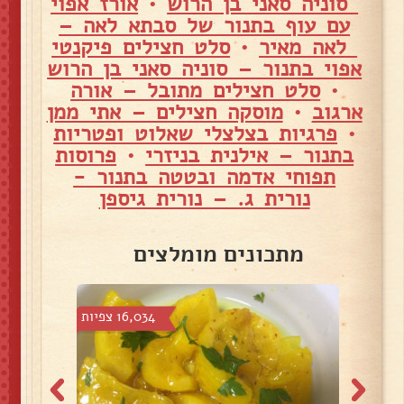
סוניה סאני בן הרוש
•
אורז אפוי
עם עוף בתנור של סבתא לאה –
לאה מאיר
•
סלט חצילים פיקנטי
אפוי בתנור – סוניה סאני בן הרוש
•
סלט חצילים מתובל – אורה
ארגוב
•
מוסקה חצילים – אתי ממן
•
פרגיות בצלצלי שאלוט ופטריות
בתנור – אילנית בניזרי
•
פרוסות
תפוחי אדמה ובטטה בתנור -
נורית ג. – נורית גיספן
מתכונים מומלצים
צפיות
16,034 צפיות