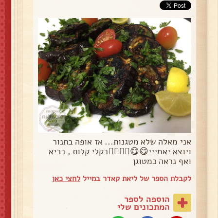
אני מאלה שלא מטגנות... אז אופה בתנור
ויוצא יאמייי😋😋👍🏼👌🏻בקלי קלות , בריא
ואף נראה כמטוגן
לקבלת הספר של ליאת קאדר במייל
לחצי כאן
הוספה לספר
המתכונים שלי