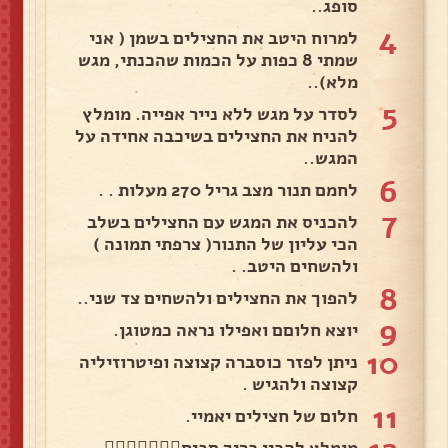
סופג..
4
למרוח היטב את החצילים בשמן ( אני
שמתי 8 כפות על הכמות שהכנתי, מגש
מלא)..
5
לסדר על מגש ללא נייר אפייה. מומלץ
להניח את החצילים בשיכבה אחידה על
המגש..
6
לחמם תנור מצב גריל 270 מעלות . .
7
להכניס את המגש עם החצילים בשלב
הכי עליון של התנור( צרפתי תמונה )
ולהשחים היטב. .
8
להפוך את החצילים ולהשחים צד שני..
9
יוצא חלוםם ואפילו נראה כמטוגן.
10
ניתן לפזר כוסברה קצוצה ופיטרוזיליה
קצוצה ולהגיש .
11
חלום של חצילים יאמיי.