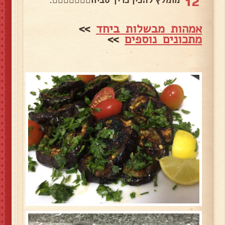
12
מומלץ להכין כריך סביח👌🏻👌🏻😋👍🏼.
אמהות מבשלות ביחד
>>
מתכונים נוספים
>>