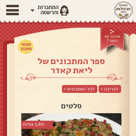
התחברות
והרשמה
אהבת את
הספר?
חפשי
מתכון
ספר המתכונים של
ליאת קאדר
לכריכה >
לכל המתכונים >
סלטים
5,871 צפיות