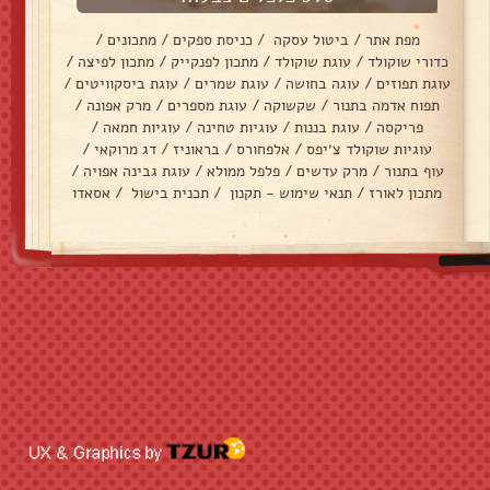
מפת אתר
/
ביטול עסקה
/
כניסת ספקים
/
מתכונים
/
כדורי שוקולד
/
עוגת שוקולד
/
מתכון לפנקייק
/
מתכון לפיצה
/
עוגת תפוזים
/
עוגה בחושה
/
עוגת שמרים
/
עוגת ביסקוויטים
/
תפוח אדמה בתנור
/
שקשוקה
/
עוגת מספרים
/
מרק אפונה
/
פריקסה
/
עוגת בננות
/
עוגיות טחינה
/
עוגיות חמאה
/
עוגיות שוקולד צ׳יפס
/
אלפחורס
/
בראוניז
/
דג מרוקאי
/
עוף בתנור
/
מרק עדשים
/
פלפל ממולא
/
עוגת גבינה אפויה
/
מתכון לאורז
/
תנאי שימוש - תקנון
/
תכנית בישול
/
אסאדו