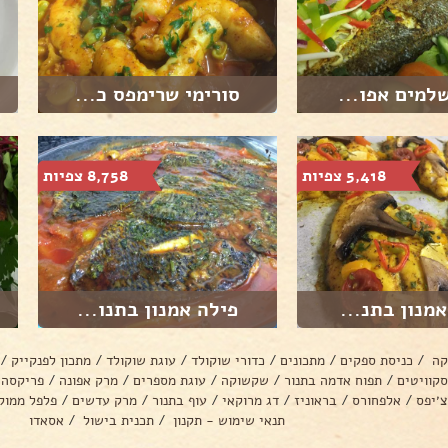
למים אפו...
סורימי שרימפס כ...
5,418 צפיות
8,758 צפיות
מנון בתנ...
פילה אמנון בתנו...
קה
/
כניסת ספקים
/
מתכונים
/
כדורי שוקולד
/
עוגת שוקולד
/
מתכון לפנקייק
/
סקוויטים
/
תפוח אדמה בתנור
/
שקשוקה
/
עוגת מספרים
/
מרק אפונה
/
פריקסה
צ׳יפס
/
אלפחורס
/
בראוניז
/
דג מרוקאי
/
עוף בתנור
/
מרק עדשים
/
פלפל ממול
תנאי שימוש - תקנון
/
תכנית בישול
/
אסאדו