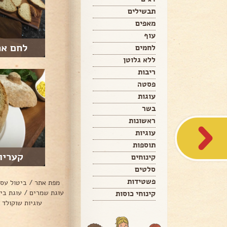
תבשילים
מאפים
עוף
לחם אח
לחמים
ללא גלוטן
ריבות
פסטה
עוגות
בשר
ראשונות
עוגיות
תוספות
קעריו
קינוחים
סלטים
פשטידות
מפת אתר
/
ביטול עס
עוגת שמרים
/
עוגת בי
קינוחי כוסות
עוגיות שוקולד 