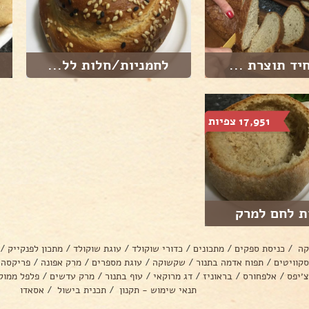
יד תוצרת ...
לחמניות/חלות לל...
17,951 צפיות
ת לחם למרק
קה
/
כניסת ספקים
/
מתכונים
/
כדורי שוקולד
/
עוגת שוקולד
/
מתכון לפנקייק
/
סקוויטים
/
תפוח אדמה בתנור
/
שקשוקה
/
עוגת מספרים
/
מרק אפונה
/
פריקסה
צ׳יפס
/
אלפחורס
/
בראוניז
/
דג מרוקאי
/
עוף בתנור
/
מרק עדשים
/
פלפל ממול
תנאי שימוש - תקנון
/
תכנית בישול
/
אסאדו