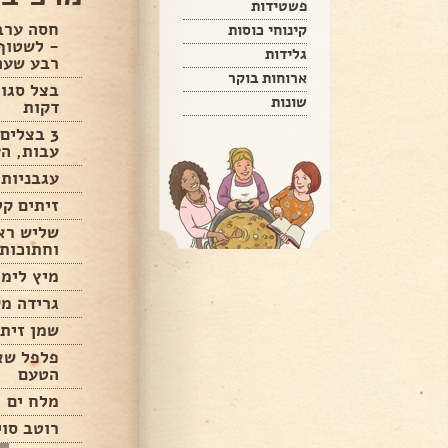
פשטידות
קינוחי כוסות
- לשטוף
גלידות
רבע שעה
ארוחות בוקר
שונות
דקות
3 בצלים
עבות, הע
עגבניות 
זיתים קל
שליש רא
וחתוכות 
מיץ לימו
גרידה מק
שמן זית
פלפל שא
הטעם
מלח ים
רוטב סוי