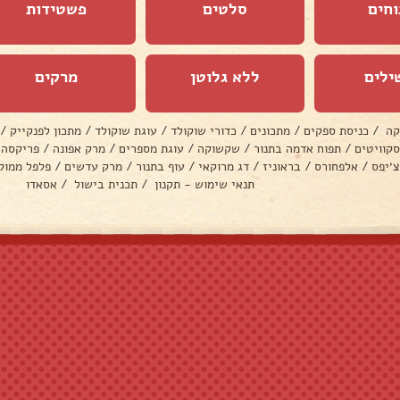
וחים
סלטים
פשטידות
ילים
ללא גלוטן
מרקים
קה
/
כניסת ספקים
/
מתכונים
/
כדורי שוקולד
/
עוגת שוקולד
/
מתכון לפנקייק
/
סקוויטים
/
תפוח אדמה בתנור
/
שקשוקה
/
עוגת מספרים
/
מרק אפונה
/
פריקסה
צ׳יפס
/
אלפחורס
/
בראוניז
/
דג מרוקאי
/
עוף בתנור
/
מרק עדשים
/
פלפל ממול
תנאי שימוש - תקנון
/
תכנית בישול
/
אסאדו