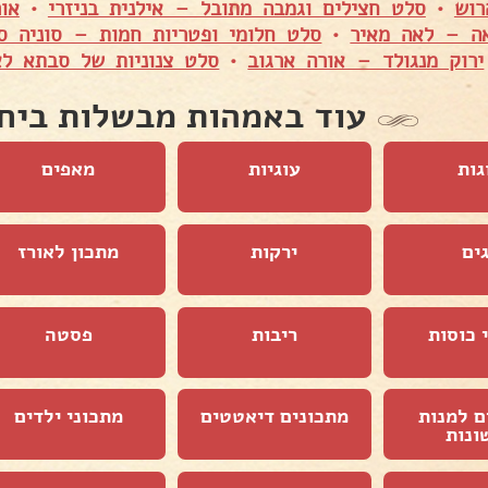
רוש
•
סלט חצילים וגמבה מתובל – אילנית בניזרי
•
או
ה – לאה מאיר
•
סלט חלומי ופטריות חמות – סוניה ס
ירוק מנגולד – אורה ארגוב
•
סלט צנוניות של סבתא ל
עוד באמהות מבשלות ביח
גות
עוגיות
מאפים
ים
ירקות
מתכון לאורז
 כוסות
ריבות
פסטה
ם למנות
מתכונים דיאטטים
מתכוני ילדים
ונות