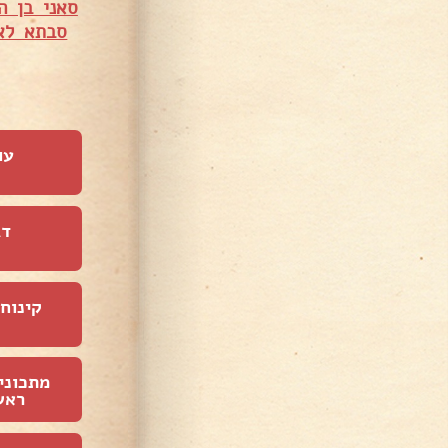
סאני בן ה
סבתא לא
עו
דג
קינוחי
מתכוני
ראש