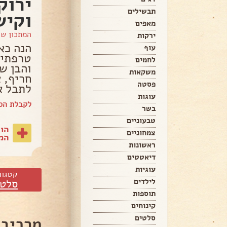
ירוק
תבשילים
וקיש
מאפים
המתכון ש
ירקות
הנה כא
עוף
טרפתי 
לחמים
והבן ש
משקאות
חריף, א
פסטה
לתבל או
עוגות
לקבלת הספ
בשר
טבעוניים
הו
צמחוניים
המת
ראשונות
דיאטטים
עוגיות
קטגור
לילדים
סלטי
תוספות
קינוחים
סלטים
מרכיבי