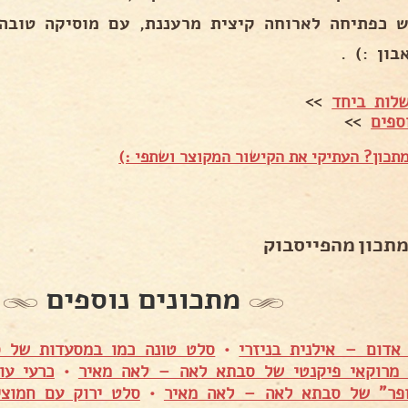
ש כפתיחה לארוחה קיצית מרעננת, עם מוסיקה טובה ו
בון :) .
לות ביחד
>>
ספים
>>
תכון? העתיקי את הקישור המקוצר ושתפי :)
מתכון מהפייסבוק
מתכונים נוספים
דום – אילנית בניזרי
•
סלט טונה כמו במסעדות של 
 מרוקאי פיקנטי של סבתא לאה – לאה מאיר
•
כרעי עו
ופר" של סבתא לאה – לאה מאיר
•
סלט ירוק עם חמוצי