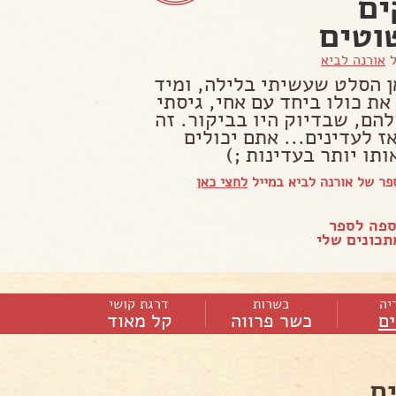
ים
וטים
ל
אורנה לביא
ן הסלט שעשיתי בלילה, ומיד
את כולו ביחד עם אחי, גיסתי
להם, שבדיוק היו בביקור. זה
ז לעדינים... אתם יכולים
תו יותר בעדינות ;)
ר של אורנה לביא במייל
לחצי כאן
ספה לספר
כונים שלי
יה
כשרות
דרגת קושי
ם
כשר פרווה
קל מאוד
ם