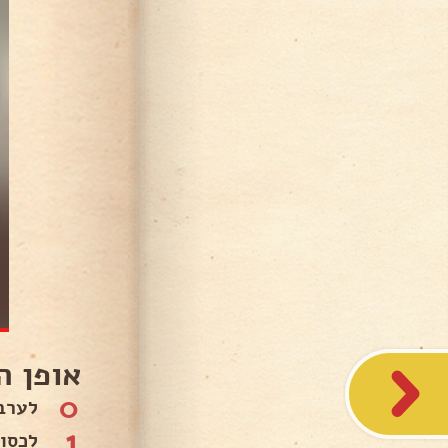
אופן ה
0
לערב
1
לכסו