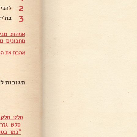
2
להגי
3
בת׳יא
אמהות מבש
מתכונים נו
אהבת את המ
תגובות ל
סלט סלק א
סלט גזר
"כמו בס