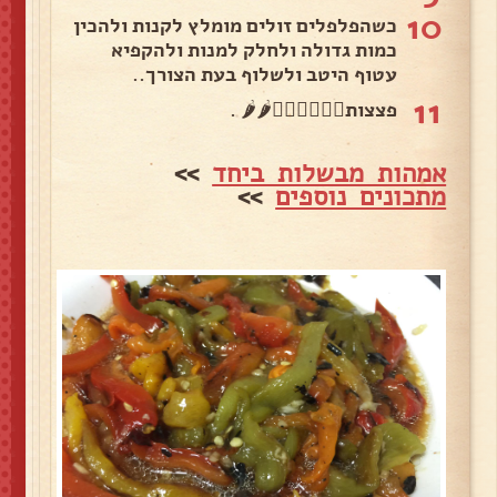
10
כשהפלפלים זולים מומלץ לקנות ולהכין
כמות גדולה ולחלק למנות ולהקפיא
עטוף היטב ולשלוף בעת הצורך..
11
פצצות👌🏻👍🏼👍🏼🌶🌶 .
אמהות מבשלות ביחד
>>
מתכונים נוספים
>>