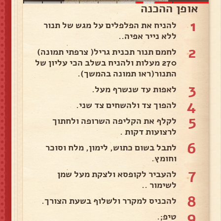
אופן ההכנה
1
להניח את הפלפלים על מגש של תנור
ללא נייר אפיה..
2
לחמם תנור תכנית גריל( צרפתי תמונה)
270 מעלות ולהניח בשלב הכי עליון של
התנור(ראו תמונה בהמשך).
3
לאפות עד שנשרף מעל.
4
להפוך צד ולהשחים צד שני.
5
לקלף את הקליפה השרופה ולחתוך
לרצועות דקות .
6
לתבל בשום כתוש, לימון, מלח וסוכר
וחומץ.
7
להעביר לקופסא ולצקת מעל שמן
לשימור ..
8
להכניס למקרר ולשלוף בשעת הצורך.
9
טיפ;.