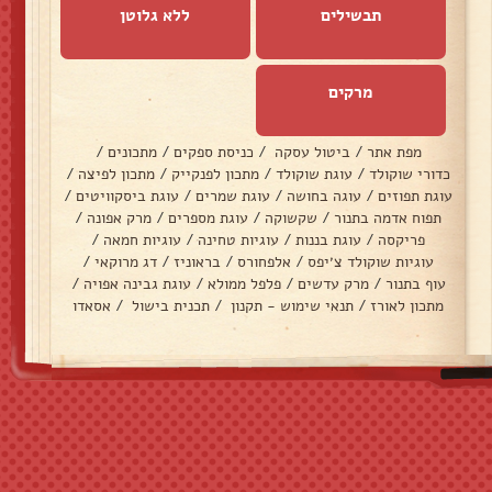
תבשילים
ללא גלוטן
מרקים
מפת אתר
/
ביטול עסקה
/
כניסת ספקים
/
מתכונים
/
כדורי שוקולד
/
עוגת שוקולד
/
מתכון לפנקייק
/
מתכון לפיצה
/
עוגת תפוזים
/
עוגה בחושה
/
עוגת שמרים
/
עוגת ביסקוויטים
/
תפוח אדמה בתנור
/
שקשוקה
/
עוגת מספרים
/
מרק אפונה
/
פריקסה
/
עוגת בננות
/
עוגיות טחינה
/
עוגיות חמאה
/
עוגיות שוקולד צ׳יפס
/
אלפחורס
/
בראוניז
/
דג מרוקאי
/
עוף בתנור
/
מרק עדשים
/
פלפל ממולא
/
עוגת גבינה אפויה
/
מתכון לאורז
/
תנאי שימוש - תקנון
/
תכנית בישול
/
אסאדו