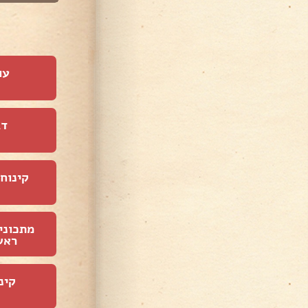
עו
דג
קינוחי
מתכוני
ראש
קינ