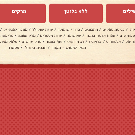
ילים
ללא גלוטן
מרקים
קה
/
כניסת ספקים
/
מתכונים
/
כדורי שוקולד
/
עוגת שוקולד
/
מתכון לפנקייק
/
סקוויטים
/
תפוח אדמה בתנור
/
שקשוקה
/
עוגת מספרים
/
מרק אפונה
/
פריקסה
צ׳יפס
/
אלפחורס
/
בראוניז
/
דג מרוקאי
/
עוף בתנור
/
מרק עדשים
/
פלפל ממול
תנאי שימוש - תקנון
/
תכנית בישול
/
אסאדו