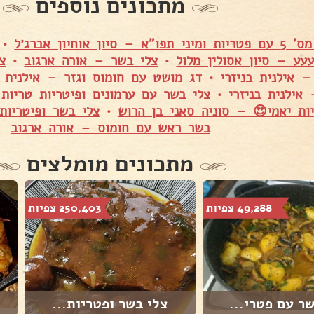
מתכונים נוספים
 סיון אוחיון אברג׳ל
•
עע – סיון אסולין מלול
•
צלי בשר – אורה ארגוב
•
צ
– אילנית בניזרי
•
דג מושט עם חומוס וגזר – אילנית ב
אילנית בניזרי
•
צלי בשר עם ערמונים ופיטריות טריות
ות יאמי😍 – סוניה סאני בן הרוש
•
צלי בשר ופיטריות
בשר ראש עם חומוס – אורה ארגוב
מתכונים מומלצים
49,288 צפיות
250,403 צפיות
ר עם פטרי...
צלי בשר ופטריות...