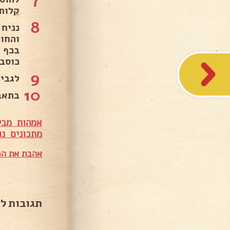
קלות.
8
נניח
בכף 
כוסברה
9
לגבי
10
בתאבו
אמהות מבש
מתכונים נו
אהבת את המ
תגובות ל