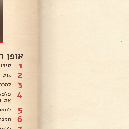
אופן ה
1
טיפו
2
גוש צלי כתף מספר
3
להרתיח את
4
פלפל
את ה
5
לחמם
6
המגו
7
להוס