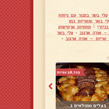
צלי בשר בתנור עם ניחוח
לי בשר ופטריות כמו
ניזרי
•
תחתיות ארטישוק
 – אורה ארגוב
•
צלי בשר
 טריות – אורה ארגוב
•
58,703 צפיות
309,545 צפיות
בצלים ממולאים ב...
אסאדו בתנור עם ...