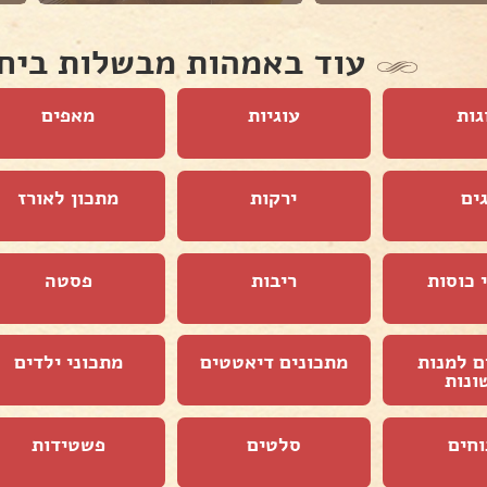
עוד באמהות מבשלות ביח
גות
עוגיות
מאפים
ים
ירקות
מתכון לאורז
 כוסות
ריבות
פסטה
ם למנות
מתכונים דיאטטים
מתכוני ילדים
ונות
וחים
סלטים
פשטידות