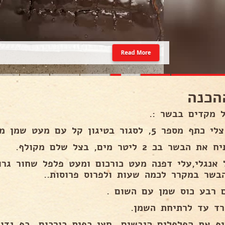
Read More
הכנה
ל מקדים בבשר :.
 5, לסגור בטיגון קל עם מעט שמן מכל הצדדים ולהניח בצד..
 הבשר בכ 2 ליטר מים, בצל שלם מקולף.
 אנגלי,עלי דפנה מעט כורכום ומעט פלפל שחור גרו
בשר במקרר לכמה שעות ולפרוס פרוסות..
 רבע כוס שמן עם השום .
רד עד לרתיחת השמן.
יף את הפלפלים היבשים...חצי כפית כורכום...כף גד