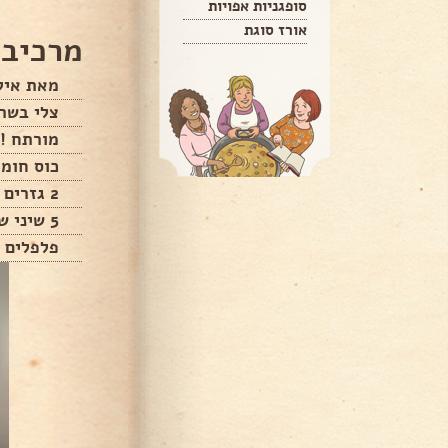
סופגניות אפויות
אורז סוגת
מרכיבי
מאת אילנ
צלי בשר מספר 
מורתח !
כוס חומו
2 גזרים ללא קליפה חתוכים לאורך
5 שיני שום מגורדות
פלפלים י