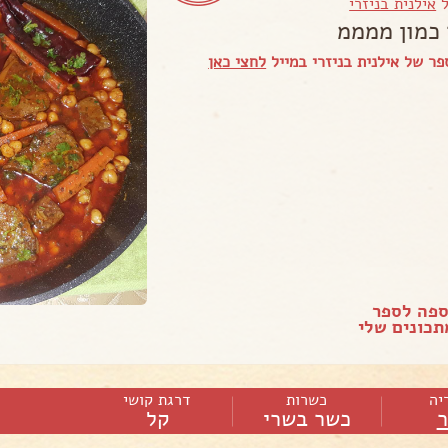
ל
אילנית בניזרי
 כמון ממממ
ר של אילנית בניזרי במייל
לחצי כאן
ספה לספר
כונים שלי
יה
כשרות
דרגת קושי
כשר בשרי
קל