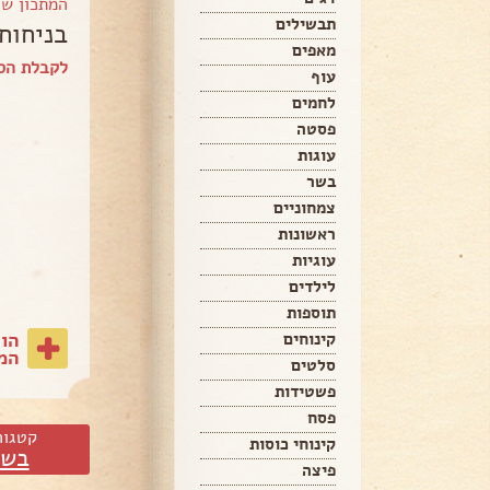
המתכון ש
תבשילים
בניחוח
מאפים
לקבלת הספ
עוף
לחמים
פסטה
עוגות
בשר
צמחוניים
ראשונות
עוגיות
לילדים
תוספות
הו
קינוחים
המת
סלטים
פשטידות
פסח
קטגור
קינוחי כוסות
בשר
פיצה