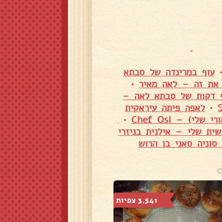
עוף במרינדה של סבתא
•
אינטריה - תוספת מושלמת מהמטבח המרוקאי טעים להתעלף ב-5 דקות של סבתא לאה –
•
לאפה פיתה עיראקית
י) – Chef Osi
•
ית שלי – אילנית בניזרי
3,541 צפיות
5,655 צפיות