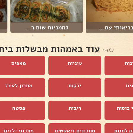
ריאותי עם...
לחמניות שום ר...
עוד באמהות מבשלות ביח
גות
עוגיות
מאפים
ים
ירקות
מתכון לאורז
 כוסות
ריבות
פסטה
ם למנות
מתכונים דיאטטים
מתכוני ילדים