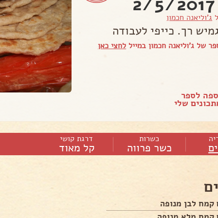
2
ל
ג'וליאנה חכמון
מיש רך. כייפי לעבודה
ר של ג'וליאנה חכמון במייל
לחצי כאן
ספה לספר
כונים שלי
יה
כשרות
דרגת קושי
ם
כשר פרווה
קל מאוד
ם