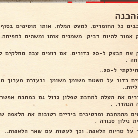
הכנה
בים כל החומרים. למעט המלח. אותו מוסיפים בסוף 
 אמור להיות דביק. משמנים אותו ומשהים לתפיחה
חה .
לקתי ל-20..
ים כדור על משטח משומן משומן. ובעזרת מערוך מר
יות..
רים את העלה למחבת טפלון גדול גם במחבת אפשר
 הנהדר. .
ים מהמחבת ומרטיבים בידיים רטובות את הלאפה של
 נילון סגורה .
 על טריות הלאפה. וכך לעשות עם שאר הלאפות..