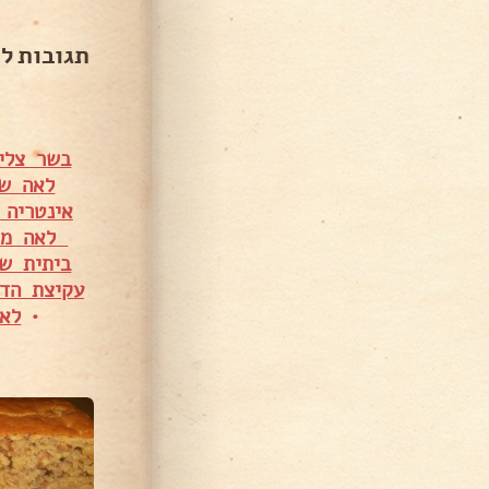
תגובות ל
בשר צלי מס' 5 עם פטריות ומיני תפו
לאה שכולם או
לאה מא
ביתית ש
עקיצת הדב
•
לאפ
6,256 צפיות
4,401 צפיות