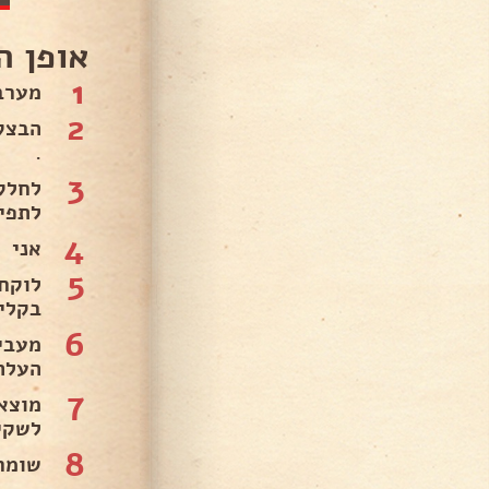
אופן ה
1
מערב
2
הבצק
.
3
לתפי
4
אני חי
5
לוקח
בקליל
6
מעבי
העלה
7
מוצא
לשקית
8
שומר