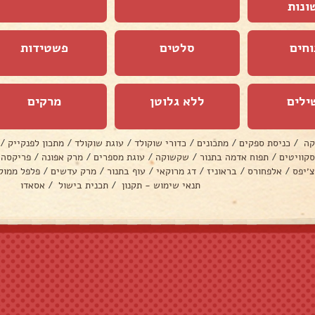
ונות
וחים
סלטים
פשטידות
ילים
ללא גלוטן
מרקים
קה
/
כניסת ספקים
/
מתכונים
/
כדורי שוקולד
/
עוגת שוקולד
/
מתכון לפנקייק
/
סקוויטים
/
תפוח אדמה בתנור
/
שקשוקה
/
עוגת מספרים
/
מרק אפונה
/
פריקסה
צ׳יפס
/
אלפחורס
/
בראוניז
/
דג מרוקאי
/
עוף בתנור
/
מרק עדשים
/
פלפל ממול
תנאי שימוש - תקנון
/
תכנית בישול
/
אסאדו