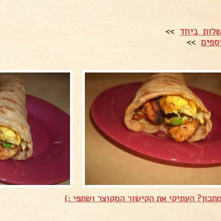
לות ביחד
>>
ספים
>>
תכון? העתיקי את הקישור המקוצר ושתפי :)