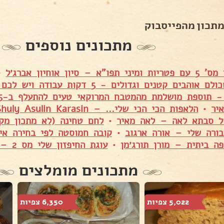
מתכון מהפייסבוק
מתכונים נוספים
"א – סיון אוחיון אברג׳ל
•
הבים קטנים וגדולים - 5 דקות עבודה ויש לכם את זה – לאה מאיר
יר
•
הלאפות הכי הכי שלי... – Shuly Asulin Karasin
ל סבתא לאה – לאה מאיר
•
לחם טחינה (לא מתכון מקורי של
ורה שלי – אורה ארגוב
•
קובה חמוסטה לפי בחירה איש
ה ביתית – מורן תורג׳מן
•
עוגת החיפזון שלי מס 2 – סוניה סאני בן הרוש
מתכונים מומלצים
5,022 צפיות
6,350 צפיות