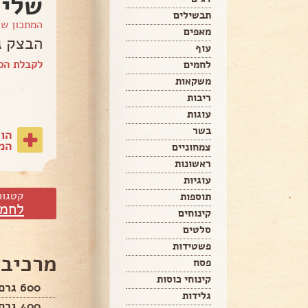
שלי /5/2017
תבשילים
המתכון ש
מאפים
הבצק ג
עוף
לקבלת הספ
לחמים
משקאות
ריבות
עוגות
בשר
הו
המת
צמחוניים
ראשונות
עוגיות
קטגור
תוספות
לחמי
קינוחים
סלטים
פשטידות
מרכיבי
פסח
קינוחי כוסות
600 גרם קמח לבן מנופה
גלידות
400 גרם קמח מלא מנופה.