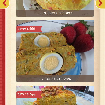
פשטידת בטטה מי...
1,666 צפיות
פשטידת ירקות ר...
2,344 צפיות