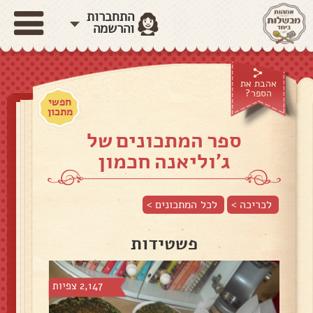
התחברות
והרשמה
אהבת את
הספר?
חפשי
מתכון
ספר המתכונים של
ג'וליאנה חכמון
לכריכה >
לכל המתכונים >
פשטידות
2,147 צפיות