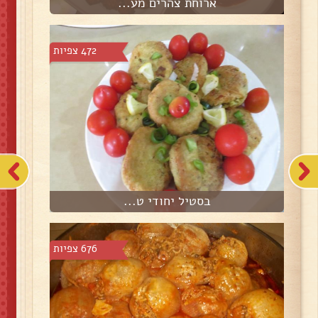
ארוחת צהרים מע...
472 צפיות
בסטיל יחודי ט...
676 צפיות