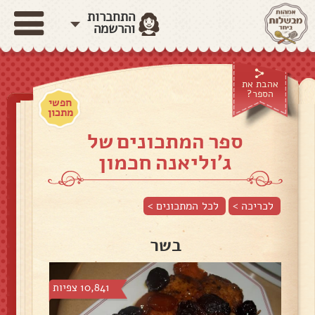
התחברות
והרשמה
אהבת את
הספר?
חפשי
מתכון
ספר המתכונים של
ג'וליאנה חכמון
לכריכה >
לכל המתכונים >
בשר
10,841 צפיות