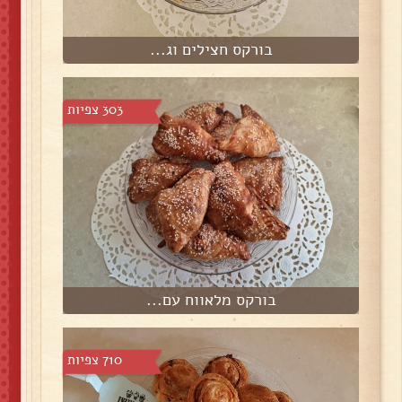
בורקס חצילים וג...
303 צפיות
בורקס מלאווח עם...
710 צפיות