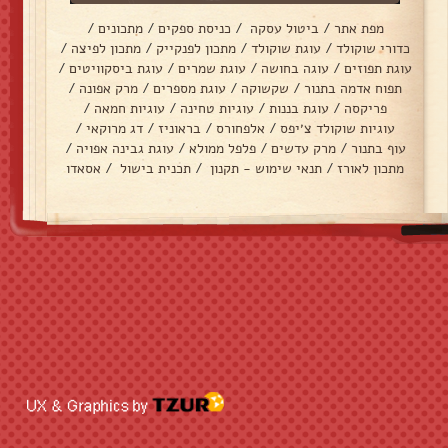
מפת אתר
/
ביטול עסקה
/
כניסת ספקים
/
מתכונים
/
כדורי שוקולד
/
עוגת שוקולד
/
מתכון לפנקייק
/
מתכון לפיצה
/
עוגת תפוזים
/
עוגה בחושה
/
עוגת שמרים
/
עוגת ביסקוויטים
/
תפוח אדמה בתנור
/
שקשוקה
/
עוגת מספרים
/
מרק אפונה
/
פריקסה
/
עוגת בננות
/
עוגיות טחינה
/
עוגיות חמאה
/
עוגיות שוקולד צ׳יפס
/
אלפחורס
/
בראוניז
/
דג מרוקאי
/
עוף בתנור
/
מרק עדשים
/
פלפל ממולא
/
עוגת גבינה אפויה
/
מתכון לאורז
/
תנאי שימוש - תקנון
/
תכנית בישול
/
אסאדו