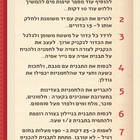
להוסיף עוד מספר טיפות מים להמשיך
וללוש עוד 10 דקות..
2
להרים את הבצק עם יד משומנת ולחלק
אותו ל- 15 כדורים..
3
לרדד כל כדור על משטח משומן ולגלגל
את הכדור לנקניק ארוך. לעצב את
הנקניק לצורה רצויה של לחמניה ולהניח
על תבנית אפיה עם נייר אפיה..
4
לכסות את התבנית עם מגבת, ולחכות
כשעה וחצי עד שהלחמניות יכפילו את
גודלן.
5
להבריש את הלחמניות בעדינות
בתערובת שמכינים בקערה : חלמונים,
סוכר, מלח ומים ולפזר מעל סומסום.
6
לכסות התבנית בניילון בצורה רופפת
ולהתפיח בתבנית 1/2 שעה.
7
לאפות כ-25 דקות ב- 190 מעלות בחום
רגיל - לא טורבו. מתחת לתבנית להכניס