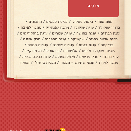
מרקים
מפת אתר
/
ביטול עסקה
/
כניסת ספקים
/
מתכונים
/
כדורי שוקולד
/
עוגת שוקולד
/
מתכון לפנקייק
/
מתכון לפיצה
/
עוגת תפוזים
/
עוגה בחושה
/
עוגת שמרים
/
עוגת ביסקוויטים
/
תפוח אדמה בתנור
/
שקשוקה
/
עוגת מספרים
/
מרק אפונה
/
פריקסה
/
עוגת בננות
/
עוגיות טחינה
/
עוגיות חמאה
/
עוגיות שוקולד צ׳יפס
/
אלפחורס
/
בראוניז
/
דג מרוקאי
/
עוף בתנור
/
מרק עדשים
/
פלפל ממולא
/
עוגת גבינה אפויה
/
מתכון לאורז
/
תנאי שימוש - תקנון
/
תכנית בישול
/
אסאדו