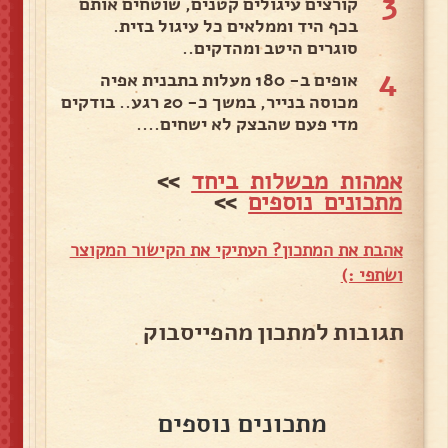
3
קורצים עיגולים קטנים, שוטחים אותם
בכף היד וממלאים כל עיגול בזית.
סוגרים היטב ומהדקים..
4
אופים ב- 180 מעלות בתבנית אפיה
מכוסה בנייר, במשך כ- 20 רגע.. בודקים
מדי פעם שהבצק לא ישחים....
אמהות מבשלות ביחד
>>
מתכונים נוספים
>>
אהבת את המתכון? העתיקי את הקישור המקוצר
ושתפי :)
תגובות למתכון מהפייסבוק
מתכונים נוספים