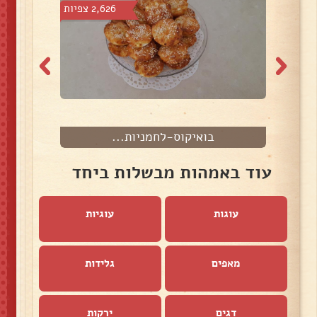
צפיות
2,626 צפיות
בואיקוס-לחמניות...
עוד באמהות מבשלות ביחד
עוגות
עוגיות
מאפים
גלידות
דגים
ירקות