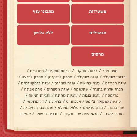
פשטידות
מתכוני עוף
תבשילים
ללא גלוטן
מרקים
מפת אתר
/
ביטול עסקה
/
כניסת ספקים
/
מתכונים
/
כדורי שוקולד
/
עוגת שוקולד
/
מתכון לפנקייק
/
מתכון לפיצה
/
עוגת תפוזים
/
עוגה בחושה
/
עוגת שמרים
/
עוגת ביסקוויטים
/
תפוח אדמה בתנור
/
שקשוקה
/
עוגת מספרים
/
מרק אפונה
/
פריקסה
/
עוגת בננות
/
עוגיות טחינה
/
עוגיות חמאה
/
עוגיות שוקולד צ׳יפס
/
אלפחורס
/
בראוניז
/
דג מרוקאי
/
עוף בתנור
/
מרק עדשים
/
פלפל ממולא
/
עוגת גבינה אפויה
/
מתכון לאורז
/
תנאי שימוש - תקנון
/
תכנית בישול
/
אסאדו