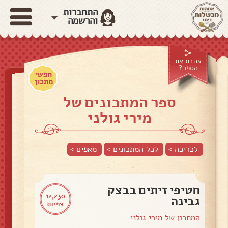
התחברות
והרשמה
אהבת את
הספר?
חפשי
מתכון
ספר המתכונים של
מירי גולני
לכריכה >
לכל המתכונים >
מאפים
>
חטיפי זיתים בבצק
12,230
גבינה
צפיות
המתכון של
מירי גולני