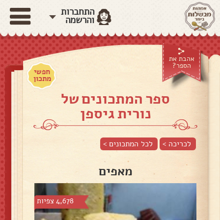
התחברות
והרשמה
אהבת את
הספר?
חפשי
מתכון
ספר המתכונים של
נורית גיספן
לכריכה >
לכל המתכונים >
מאפים
4,678 צפיות