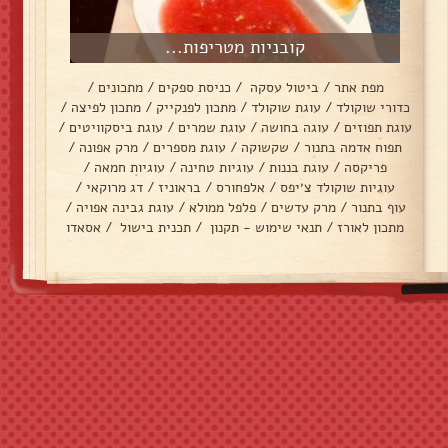
קובניות מטריפות...
מפת אתר
/
ביטול עסקה
/
כניסת ספקים
/
מתכונים
/
כדורי שוקולד
/
עוגת שוקולד
/
מתכון לפנקייק
/
מתכון לפיצה
/
עוגת תפוזים
/
עוגה בחושה
/
עוגת שמרים
/
עוגת ביסקוויטים
/
תפוח אדמה בתנור
/
שקשוקה
/
עוגת מספרים
/
מרק אפונה
/
פריקסה
/
עוגת בננות
/
עוגיות טחינה
/
עוגיות חמאה
/
עוגיות שוקולד צ׳יפס
/
אלפחורס
/
בראוניז
/
דג מרוקאי
/
עוף בתנור
/
מרק עדשים
/
פלפל ממולא
/
עוגת גבינה אפויה
/
מתכון לאורז
/
תנאי שימוש - תקנון
/
תכנית בישול
/
אסאדו