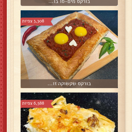
בורקס מים-סו בו...
3,308 צפיות
בורקס שקשוקה זו...
6,588 צפיות