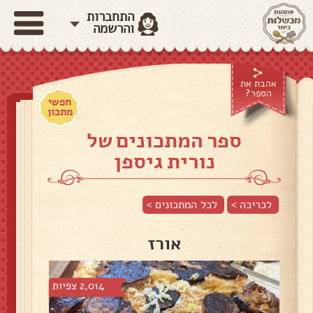
התחברות
והרשמה
אהבת את
הספר?
חפשי
מתכון
ספר המתכונים של
נורית גיספן
לכריכה >
לכל המתכונים >
אורז
2,014 צפיות