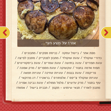
אורז על מצע חצי...
מפת אתר
/
ביטול עסקה
/
כניסת ספקים
/
מתכונים
/
כדורי שוקולד
/
עוגת שוקולד
/
מתכון לפנקייק
/
מתכון לפיצה
/
עוגת תפוזים
/
עוגה בחושה
/
עוגת שמרים
/
עוגת ביסקוויטים
/
תפוח אדמה בתנור
/
שקשוקה
/
עוגת מספרים
/
מרק אפונה
/
פריקסה
/
עוגת בננות
/
עוגיות טחינה
/
עוגיות חמאה
/
עוגיות שוקולד צ׳יפס
/
אלפחורס
/
בראוניז
/
דג מרוקאי
/
עוף בתנור
/
מרק עדשים
/
פלפל ממולא
/
עוגת גבינה אפויה
/
מתכון לאורז
/
תנאי שימוש - תקנון
/
תכנית בישול
/
אסאדו