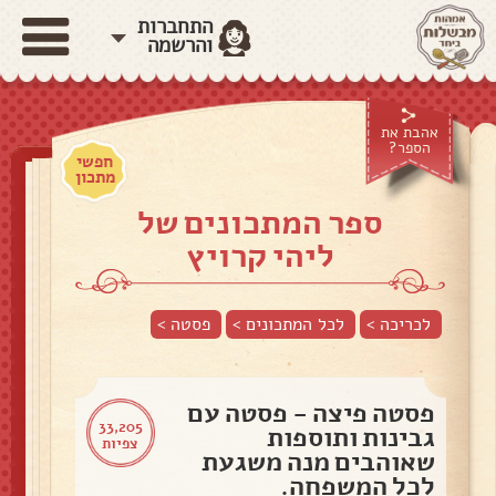
התחברות
והרשמה
אהבת את
הספר?
חפשי
מתכון
ספר המתכונים של
ליהי קרויץ
לכריכה >
לכל המתכונים >
פסטה
>
פסטה פיצה - פסטה עם
33,205
גבינות ותוספות
צפיות
שאוהבים מנה משגעת
לכל המשפחה.