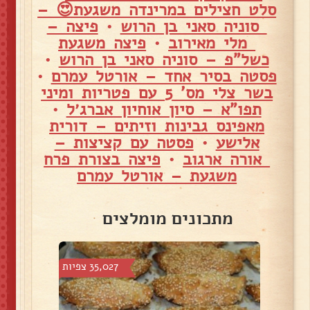
סלט חצילים במרינדה משגעת😍 –
סוניה סאני בן הרוש
•
פיצה –
מלי מאירוב
•
פיצה משגעת
כשל"פ – סוניה סאני בן הרוש
•
פסטה בסיר אחד – אורטל עמרם
•
בשר צלי מס' 5 עם פטריות ומיני
תפו"א – סיון אוחיון אברג׳ל
•
מאפינס גבינות וזיתים – דורית
אלישע
•
פסטה עם קציצות –
אורה ארגוב
•
פיצה בצורת פרח
משגעת – אורטל עמרם
מתכונים מומלצים
צפיות
35,027 צפיות