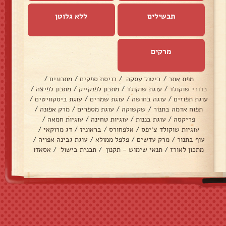
תבשילים
ללא גלוטן
מרקים
מפת אתר
/
ביטול עסקה
/
כניסת ספקים
/
מתכונים
/
כדורי שוקולד
/
עוגת שוקולד
/
מתכון לפנקייק
/
מתכון לפיצה
/
עוגת תפוזים
/
עוגה בחושה
/
עוגת שמרים
/
עוגת ביסקוויטים
/
תפוח אדמה בתנור
/
שקשוקה
/
עוגת מספרים
/
מרק אפונה
/
פריקסה
/
עוגת בננות
/
עוגיות טחינה
/
עוגיות חמאה
/
עוגיות שוקולד צ׳יפס
/
אלפחורס
/
בראוניז
/
דג מרוקאי
/
עוף בתנור
/
מרק עדשים
/
פלפל ממולא
/
עוגת גבינה אפויה
/
מתכון לאורז
/
תנאי שימוש - תקנון
/
תכנית בישול
/
אסאדו