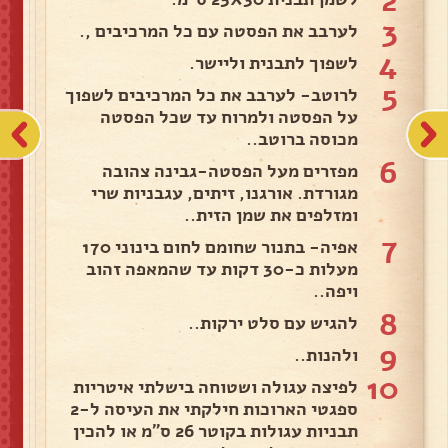
2
3
לערבב את הפסטה עם כל המרכיבים ,.
4
לשפוך לתבנית וליישר.
5
לרוטב- לערבב את כל המרכיבים לשפוך
על הפסטה ולמרוח עד שכל הפסטה
מכוסה ברוטב..
6
מפזרים מעל הפסטה-גבינה צהובה
מגורדת. אורגנו, זיתים, עגבניות שרי
ומזלפים את שמן הזית..
7
אפיה- בתנור שחומם לחום בינוני 170
מעלות כ-30 דקות עד שהמאפה זהוב
ויפה..
8
להגיש עם סלט ירקות..
9
ולהנות..
10
לפיצה עגולה ושטוחה בישלתי איטריות
ספגטי הארוכות חילקתי את העיסה ל-2
תבניות עגולות בקוטר 26 ס"מ או להכין