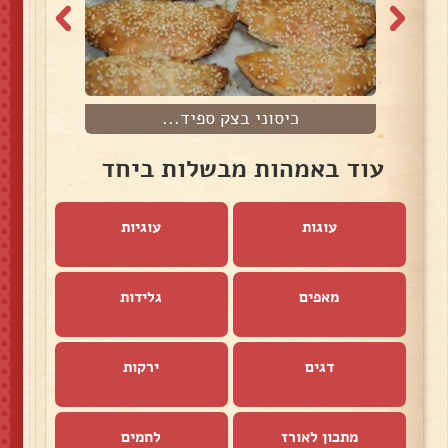
כיסוני בצק ספיד...
מ
עוד באמהות מבשלות ביחד
עוגות
עוגיות
מאפים
גלידות
דגים
ירקות
מתכון לאורז
לחמים