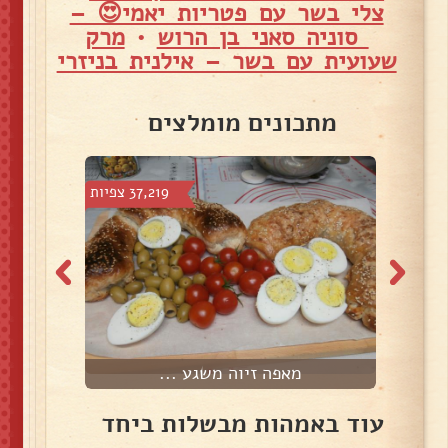
צלי בשר עם פטריות יאמי😍 –
סוניה סאני בן הרוש
•
מרק
שעועית עם בשר – אילנית בניזרי
מתכונים מומלצים
צפיות
37,219 צפיות
מאפה זיוה משגע ...
עוד באמהות מבשלות ביחד