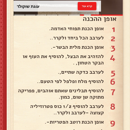
עוגת שוקולד
קרא עוד
אופן ההכנה
1
אופן הכנת תפוחי האדמה.
2
לערבב הכל ביחד ולקרר..
3
אופן הכנת מלית הבשר-.
4
להזהיב את הבצל, להוסיף את העוף או
הבקר הטחון, .
5
לערבב כדקה שתיים,.
6
להוסיף מלח ופלפל לפי הטעם..
7
להוסיף תבלינים שאתם אוהבים, פפריקה
מתוקה שן שום, כמון.
8
לערבב להוסיף 1/2 כוס פטרוזיליה
קצוצה -לערבב ולקרר..
9
אופן הכנת רוטב הפטריות-.