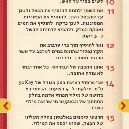
10
לשים בסיר על האש;.
11
את השמן ולחמם להוסיף את הבצל ולטגן
עד שהבצל זהוב. להוסיף את הפטריות
המסוננות. לטגן כדקה. להוסיף את המים
ואבקת המרק. ולהביא לרתיחה לבשל
כ-3 דקות..
12
ואז להוסיף תוך כדי ערבוב את
הקורנפלור שהומס במים לערבב עד אשר
הרוטב מסמיך. ולכבות..
13
אופן ההכנה של הבורקס-כל אחד יבחר
לא צורה אהובה..
14
אני פרסתי רצועת בצק בגודל של 30X25
ס"מ. חילקתי ל-4 רצועות. הנחתי כף
גדושה של מילוי תפוחי אדמה בחלק
התחתון של הבצק(או מי שרוצה מילוי
בשר)..
15
חרצתי סימנים באלכסון בחלק העליון
של הבצק. שהוא יכסה את המילוי.