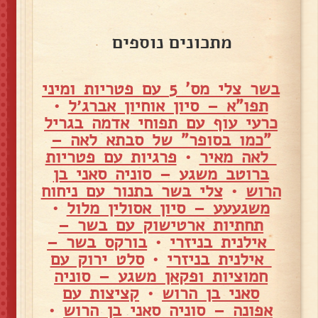
מתכונים נוספים
בשר צלי מס' 5 עם פטריות ומיני
תפו"א – סיון אוחיון אברג׳ל
•
כרעי עוף עם תפוחי אדמה בגריל
"כמו בסופר" של סבתא לאה –
לאה מאיר
•
פרגיות עם פטריות
ברוטב משגע – סוניה סאני בן
הרוש
•
צלי בשר בתנור עם ניחוח
משגעעע – סיון אסולין מלול
•
תחתיות ארטישוק עם בשר –
אילנית בניזרי
•
בורקס בשר –
אילנית בניזרי
•
סלט ירוק עם
חמוציות ופקאן משגע – סוניה
סאני בן הרוש
•
קציצות עם
אפונה – סוניה סאני בן הרוש
•