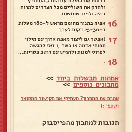
לכסות את המילוי עם החלק המחורץ
ולהדק את השוליים מכל הצדדים למרוח
ביצה ולפזר שומשום..
16
אפיה בתנור מחומם מראש ל-180 מעלות
כ-25-30 דקות לערך..
17
(אפשר גם ליצור מאפה ארוך עם מילוי
תפוחי אדמה או בשר. ). ואז להגשה
לפרוס למנות ולהגיש עם רוטב פטריות.,.
18
.
אמהות מבשלות ביחד
>>
מתכונים נוספים
>>
אהבת את המתכון? העתיקי את הקישור המקוצר
ושתפי :)
תגובות למתכון מהפייסבוק