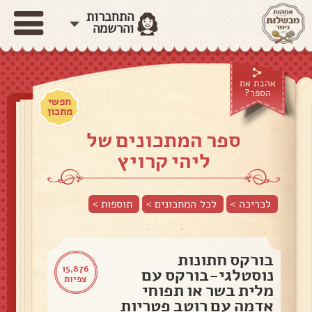
התחברות
והרשמה
אהבת את
הספר?
חפשי
מתכון
ספר המתכונים של
ליהי קרויץ
לכריכה >
לכל המתכונים >
תוספות
>
בורקס חתונות
15,876
נוסטלגי-בורקס עם
צפיות
מלית בשר או תפוחי
אדמה עם רוטב פטריות