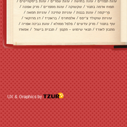
עוגת תפוזים
/
עוגה בחושה
/
עוגת שמרים
/
עוגת ביסקוויטים
/
תפוח אדמה בתנור
/
שקשוקה
/
עוגת מספרים
/
מרק אפונה
/
פריקסה
/
עוגת בננות
/
עוגיות טחינה
/
עוגיות חמאה
/
עוגיות שוקולד צ׳יפס
/
אלפחורס
/
בראוניז
/
דג מרוקאי
/
עוף בתנור
/
מרק עדשים
/
פלפל ממולא
/
עוגת גבינה אפויה
/
מתכון לאורז
/
תנאי שימוש - תקנון
/
תכנית בישול
/
אסאדו