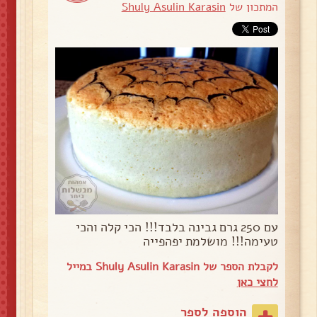
המתכון של
Shuly Asulin Karasin
עם 250 גרם גבינה בלבד!!! הכי קלה והכי
טעימה!!! מושלמת יפהפייה
לקבלת הספר של Shuly Asulin Karasin במייל
לחצי כאן
הוספה לספר