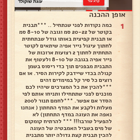
סלט תירס
קרא עוד
אופן ההכנה
1
כמה נקודות לפני שנתחיל .. ***תבנית
בקוטר של 20-22 סמ וגובה של 8-10 סמ
או תבנית קפיצית באותו גודל שבתחתית
לחתוך עיגול נייר אפיה שיתאים לקוטר
התחתית לחתוך 2 רצועות ארוכות של
נייר אפיה בגובה של 8-10 ולעטוף את
התבנית מבפנים תוך כדי ריסוס בשמן
קנולה בכדי שיידבק לקירות הסיר. או אם
רוצים כל סיר קל במימדים זהים
***להכין את כל המצרכים שיהיו לכם
מוכנים לפני שתתחילו ותניחו אותם לפי
הסדר אם אפשר. ***לחמם תנור ל200
מעלות ולקבע את המדף התחתון ( אנחנו
נאפה את העוגה במדף התחתון) לא
להפעיל טורבו!!! *** להרתיח קומקום
של מים בשביל האמבטיה של העוגה
להכין תבנית קצת גדולה יותר מתבנית