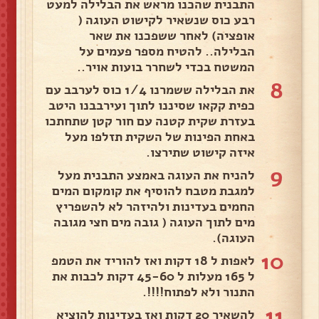
התבנית שהכנו מראש את הבלילה למעט
רבע כוס שנשאיר לקישוט העוגה (
אופציה) לאחר ששפכנו את שאר
הבלילה.. להטיח מספר פעמים על
המשטח בכדי לשחרר בועות אויר..
8
את הבלילה ששמרנו 1/4 כוס לערבב עם
כפית קקאו שסיננו לתוך ועירבבנו היטב
בעזרת שקית קטנה עם חור קטן שתחתכו
באחת הפינות של השקית תזלפו מעל
איזה קישוט שתירצו.
9
להניח את העוגה באמצע התבנית מעל
למגבת מטבח להוסיף את קומקום המים
החמים בעדינות ולהיזהר לא להשפריץ
מים לתוך העוגה ( גובה מים חצי מגובה
העוגה).
10
לאפות ל 18 דקות ואז להוריד את הטמפ
ל 165 מעלות ל 45-60 דקות לכבות את
התנור ולא לפתוח!!!!.
11
להשאיר 20 דקות ואז בעדינות להוציא