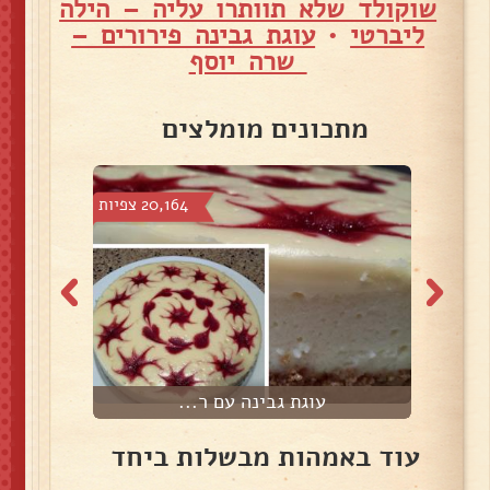
שוקולד שלא תוותרו עליה – הילה
ליברטי
•
עוגת גבינה פירורים –
שרה יוסף
מתכונים מומלצים
פיות
20,164 צפיות
עוגת גבינה עם ר...
עוד באמהות מבשלות ביחד