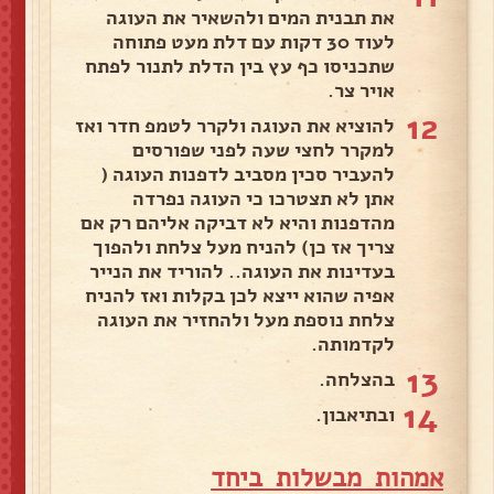
את תבנית המים ולהשאיר את העוגה
לעוד 30 דקות עם דלת מעט פתוחה
שתכניסו כף עץ בין הדלת לתנור לפתח
אויר צר.
12
להוציא את העוגה ולקרר לטמפ חדר ואז
למקרר לחצי שעה לפני שפורסים
להעביר סכין מסביב לדפנות העוגה (
אתן לא תצטרכו כי העוגה נפרדה
מהדפנות והיא לא דביקה אליהם רק אם
צריך אז כן) להניח מעל צלחת ולהפוך
בעדינות את העוגה.. להוריד את הנייר
אפיה שהוא ייצא לכן בקלות ואז להניח
צלחת נוספת מעל ולהחזיר את העוגה
לקדמותה.
13
בהצלחה.
14
ובתיאבון.
אמהות מבשלות ביחד