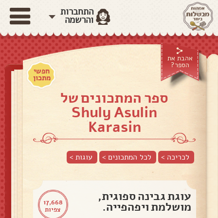
התחברות
והרשמה
אהבת את
הספר?
חפשי
מתכון
ספר המתכונים של
Shuly Asulin
Karasin
לכריכה >
לכל המתכונים >
עוגות
>
עוגת גבינה ספוגית,
17,668
מושלמת ויפהפייה.
צפיות