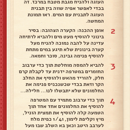
העוגה ולהניח מגבת מטבח במרכז. זה
בכדי לאפשר אפיה שווה בין תבנית
העוגה לתבנית עם המים. ראו תמונת
המחשה.
2
אופן ההכנה: הקערה הצהובה: בסיר
בינוני להוסיף מעט מים ולהביא לרתיחה
עדינה על להבה נמוכה להניח מעל
קערה בינונית שלא תיגע במים מתחת
להוסיף פנימה גבינה, סוכר וחמאה.
3
להביא להמסה מוחלטת תוך כדי ערבוב
החומרים במטרפה ידנית עד לקבלת קרם
חלק, להוריד מהאש ולהוסיף את החלב
הקר וזאת בכדי שכשנכניס פנימה את
החלמונים שלא יתבשלו לנו... חלילה...
4
תוך כדי ערבוב מתמיד עם המטרפה
להוסיף את החלמונים אחד אחד תוך
הטמעה קלה להוסיף את תמצית הוניל,
מיץ וקליפת לימון, ו1/4 כפית מלח
לערבב היטב וכאן בא השלב שבו מעל