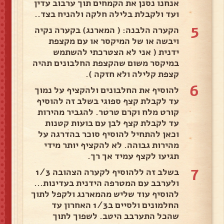
אנחנו נסנן את הקמחים תוך ערבוב עדין
ועד ולקבלת בלילה חלקה ולהניח בצד..
5
הקערה הלבנה: ( המארנג) בקערה נקיה
ויבשה או של המיקסר או עם מקצפת
ידנית ( אני לא הצטרכתי להשתמש
במיקסר משום שהקצפת החלבונים תהיה
קצפת קלילה ולא חזקה ).
6
להוסיף את החלבונים ולהקציף על נמוך
עד לקבלת קצף ספוגי בשלב זה להוסיף
קורט מלח וקרם טרטר. להגביר מהירות
עד לקבלת קצף לבן עם בועות קטנות
וכאן להתחיל להוסיף סוכר בהדרגה על
מהירות גבוהה. לא להקציף יותר מידי
תגיעו לקצף עמיד אך רך.
7
בשלב זה ללהוסיף לקערה הצהובה 1/3
ולערבב עם המטרפה הידנית בעדינות...
להוסיף עוד שליש מהמארנג ולקפל לתוך
החלמונים ולסיים ב1/3 האחרון עד
שהכל התערבב היטב. לשפוך לתוך