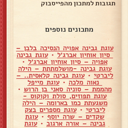
תגובות למתכון מהפייסבוק
מתכונים נוספים
עוגת גבינה אפויה הנסיכה בלבן –
סיון אוחיון אברג׳ל
•
עוגת גבינה
אפויה – סיון אוחיון אברג׳ל
•
עוגת גבינה -מושלמתתת – הילה
ליברטי
•
עוגת גבינה קלאסית.. –
נאוה מלכה
•
עוגת מייפל
מהממת – סוניה סאני בן הרוש
•
עוגת תפוזים, סולת וקוקוס -
משגעתת כמו בארומה – הילה
ליברטי
•
עוגת מספרים בצק
שקדים – שרה יוסף
•
עוגת
גבינה – אורה ארגוב
•
עוגת