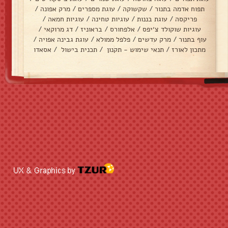
תפוח אדמה בתנור
/
שקשוקה
/
עוגת מספרים
/
מרק אפונה
/
פריקסה
/
עוגת בננות
/
עוגיות טחינה
/
עוגיות חמאה
/
עוגיות שוקולד צ׳יפס
/
אלפחורס
/
בראוניז
/
דג מרוקאי
/
עוף בתנור
/
מרק עדשים
/
פלפל ממולא
/
עוגת גבינה אפויה
/
מתכון לאורז
/
תנאי שימוש - תקנון
/
תכנית בישול
/
אסאדו