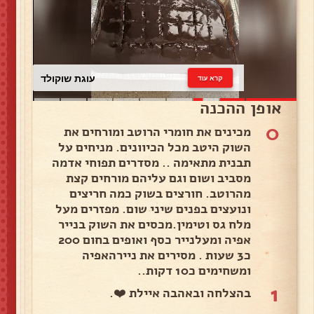
עוגת שוקולד
קרא עוד
אופן ההכנה
0
מכינים את חומרי הרוטב ומורחים את
השוק היטב מכל הכיוונים. מניחים על
תבנית מתאימה .. מסדרים תפוחי אדמה
מסביב ושום וגם עליהם מורחים קצת
מהרוטב. חורצים בשוק כמה חריצים
ונועצים בפנים שיני שום. מפזרים מעל
מלח גס וטימין.מכסים את השוק בנייר
אפיה ומעלנייר כסף ואופים בחום 200
כ3 שעות . מסירים את ניירהאפיה
ומשחימים כ10 דקות..
1
בהצלחה ובאהבה איילת ❤️.