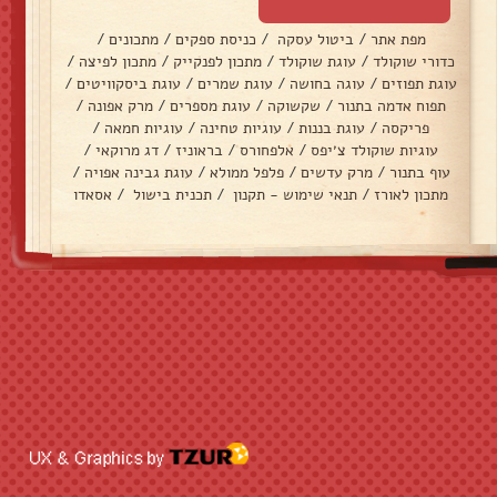
מפת אתר
/
ביטול עסקה
/
כניסת ספקים
/
מתכונים
/
כדורי שוקולד
/
עוגת שוקולד
/
מתכון לפנקייק
/
מתכון לפיצה
/
עוגת תפוזים
/
עוגה בחושה
/
עוגת שמרים
/
עוגת ביסקוויטים
/
תפוח אדמה בתנור
/
שקשוקה
/
עוגת מספרים
/
מרק אפונה
/
פריקסה
/
עוגת בננות
/
עוגיות טחינה
/
עוגיות חמאה
/
עוגיות שוקולד צ׳יפס
/
אלפחורס
/
בראוניז
/
דג מרוקאי
/
עוף בתנור
/
מרק עדשים
/
פלפל ממולא
/
עוגת גבינה אפויה
/
מתכון לאורז
/
תנאי שימוש - תקנון
/
תכנית בישול
/
אסאדו